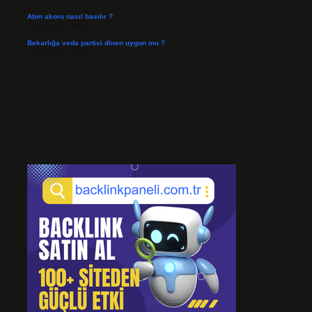
Abm akoru nasıl basılır ?
Temmuz 24, 2026
Bekarlığa veda partisi dinen uygun mu ?
Temmuz 21, 2026