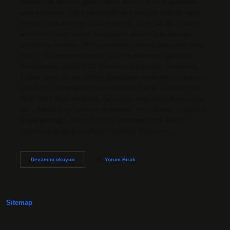
Melekut ne anlama gelir? Varlık alanı ruh ve duyulardan
elde edilemez. Sufis tarafından beş varoluş külünü ifade
etmek için kullanılan Sufizm terimi. Allah’tan ilk Fekezan
anlamında veya melek dünyasının alanında kullanılan
mistisizm kavramı. Mülk ve melekut alemi arasındaki fark
nedir? Dünyanın nedenleri Allah’ın adamının gözünde
belirtilmiştir çünkü (CC) dünyanın perdesidir. Semavata,
Esbap, yani, bu en yüksek dünyaların nedenlerinin perdesi
yok, aynı zamanda dünya-i melemût olarak da bilinir. 14
Ocak 2017 Mulk ve Melek Yeni Asya Asya Asya Asya Asya
ve … Melekut ve ceberut ne demek? Azîz Nesefî, Yoksulluk
İmparatorluğu, Dünya Krallığı İmparatorluğu, Maddi
Varlıkların Krallığı ve Maddi Varlıklar Diyarı’nın…
Melekut
Devamını okuyun
Yorum Bırak
Ciheti
Ne
Demek
Sitemap