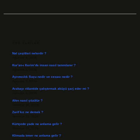
SIDEBAR
SON YAZILAR
Nal çeşitleri nelerdir ?
Ağustos 8, 2026
Kur’an-ı Kerim’de insan nasıl tanımlanır ?
Ağustos 6, 2026
Ayrımcılık Suçu nedir ve cezası nedir ?
Ağustos 5, 2026
Arabayı rölantide çalıştırmak aküyü şarj eder mi ?
Ağustos 4, 2026
Altın nasıl çözülür ?
Temmuz 30, 2026
Zarif kız ne demek ?
Temmuz 29, 2026
Kürtçede yade ne anlama gelir ?
Temmuz 27, 2026
Klimada tımer ne anlama gelir ?
Temmuz 25, 2026