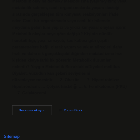
Metabolik olay ne demek? Metabolizma (yapım-yıkım) veya
metabolik salınım, canlı organizmalarda yaşam desteği
sırasında gerçekleşen tüm kimyasal reaksiyonları ifade
eder. Canlı bir organizmada veya canlı bir hücrede
meydana gelen tüm yapıcı ve yıkıcı kimyasal olayları içerir.
Metabolik olaylar neye göre değişir? Kişinin günlük
hareketliliği, yaşı, cinsiyeti, kas kütlesi gibi çeşitli
parametrelere bağlı olarak yapım ve yıkım süreçleri daha
hızlı ve daha sık gerçekleşebildiğinden metabolizma hızı
kişiden kişiye farklılık gösterir. Metabolik durumlar
nelerdir? Yaygın Metabolik BozukluklarDiyabet mellitus
Diyabet, vücudun kan şekeri seviyelerini
düzenleyememesidir. … 2. Obezite. … 3. Hipertiroidizm. …
Hipotiroidizm. … Çölyak hastalığı … 6. Fenilketonüri (PKU)
… 7. Galaktozemi.…
Metabolik
Devamını okuyun
Yorum Bırak
Bir
Olay
Ne
Demek
Sitemap