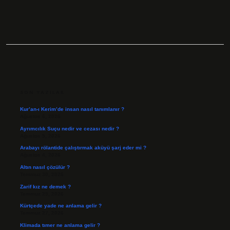
SIDEBAR
SON YAZILAR
Kur’an-ı Kerim’de insan nasıl tanımlanır ?
Ağustos 6, 2026
Ayrımcılık Suçu nedir ve cezası nedir ?
Ağustos 5, 2026
Arabayı rölantide çalıştırmak aküyü şarj eder mi ?
Ağustos 4, 2026
Altın nasıl çözülür ?
Temmuz 30, 2026
Zarif kız ne demek ?
Temmuz 29, 2026
Kürtçede yade ne anlama gelir ?
Temmuz 27, 2026
Klimada tımer ne anlama gelir ?