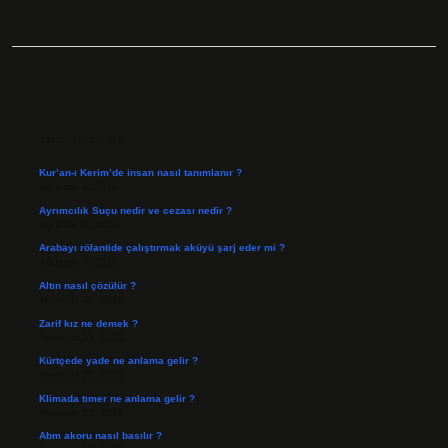
SIDEBAR
SON YAZILAR
Kur’an-ı Kerim’de insan nasıl tanımlanır ?
Ağustos 6, 2026
Ayrımcılık Suçu nedir ve cezası nedir ?
Ağustos 5, 2026
Arabayı rölantide çalıştırmak aküyü şarj eder mi ?
Ağustos 4, 2026
Altın nasıl çözülür ?
Temmuz 30, 2026
Zarif kız ne demek ?
Temmuz 29, 2026
Kürtçede yade ne anlama gelir ?
Temmuz 27, 2026
Klimada tımer ne anlama gelir ?
Temmuz 25, 2026
Abm akoru nasıl basılır ?