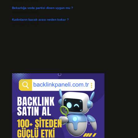
Temmuz 24, 2026
Bekarlığa veda partisi dinen uygun mu ?
Temmuz 21, 2026
Kadınların bacak arası neden kokar ?
Temmuz 17, 2026