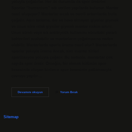
yoluyla çoğalırlar. Her iki durumda da spor üretirler.
Sporlar “humenium” adı verilen yapılarda bulunur. Mantar
nasıl oluşuyor? Mantarlar sıcak ve nemli ortamlarda hızla
çoğalır. Aşırı terleme, dar ve hava almayan giysiler giymek
ve uzun süre ıslak giysiler giymek mantar riskini artırır.
Uzun süreli veya sık antibiyotik kullanımı vücuttaki yararlı
bakterileri azaltabilir ve mantarların çoğalmasına neden
olabilir. Mantarlarda sporla üreme nasıl olur? Mantarlarda
sporlar yoluyla üreme Ancak, tüm mantar türleri
sporülasyon yoluyla çoğalır. Bu nedenle, mantarlar çok
sayıda spor üretir. Örneğin, bir ekmek küfünün spor
kesesinde oluşan binlerce spor kesesinin patlamasıyla
çevreye yayılır.…
Mantarlar
Devamını okuyun
Yorum Bırak
Nasıl
Ürer
Sitemap