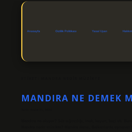
Anasayfa
Gizlilik Politikası
Yasal Uyarı
Hakkı
ETIKET:
MANDRA NEDIR MÜZIKTE
MANDIRA NE DEMEK 
Tarih: Aralık 21, 2024
Mandıra ne oluyor? Süt sığırcılığı, inek, koyun, keçi vb. Bur
Mandra nedir müzikte? Mandra dansı, Balkanlarda oynanan halk