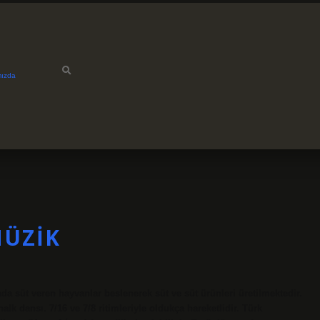
mızda
MÜZIK
ada süt veren hayvanlar beslenerek süt ve süt ürünleri üretilmektedir.
 dansı. 7/16 ve 7/8 ritimleriyle oldukça hareketlidir. Türk