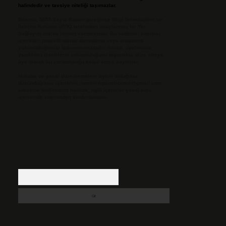
halindedir ve tavsiye niteliği taşımazlar.
Sitemiz, 5651 Sayılı Kanun gereğince Bilgi Teknolojileri ve
İletişim Kurumu (BTK) tarafından onaylanmış bir Yer
Sağlayıcı olarak hizmet vermektedir. Bu nedenle, sitedeki
içerikleri proaktif olarak denetleme veya araştırma
yükümlülüğümüz bulunmamaktadır. Ancak, üyelerimiz
yazdıkları içeriklerin sorumluluğunu taşımakta olup, siteye
üye olarak bu sorumluluğu kabul etmiş sayılırlar.
Hukuka ve yasal düzenlemelere aykırı olduğunu
düşündüğünüz içerikleri,
backlinkpanelicomtr@gmail.com
adresine bildirmeniz halinde, ilgili içerikler yasal süre
içerisinde sitemizden kaldırılacaktır.
Arama