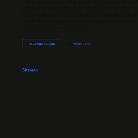
müziğinde Devr-i-Turan tarzında çalınır. Yunanistan’da mand
melodisi Sultan Abdülaziz’in bestelediği Hicaz Mandra melod
bir eser. Adından da anlaşılacağı üzere Hicaz Makamında yer a
Çeşitli enstrümanlarla çaldım ama kulağımıza en aşina olanı
demek müzik? Arabesk, Türkiye’ye…
Mandıra
Devamını okuyun
Yorum Bırak
Ne
Demek
Müzik
Sitemap