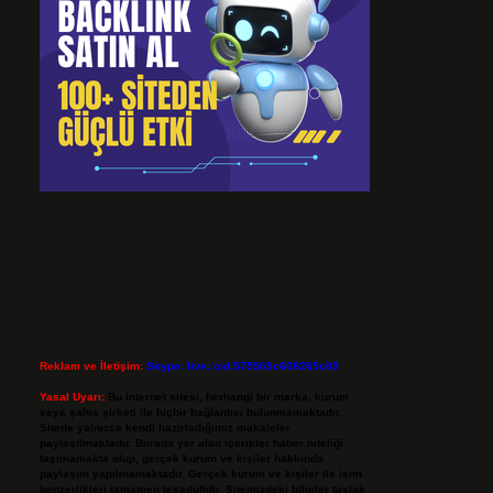
Reklam ve İletişim:
Skype: live:.cid.575569c608265c69
Yasal Uyarı:
Bu internet sitesi, herhangi bir marka, kurum
veya şahıs şirketi ile hiçbir bağlantısı bulunmamaktadır.
Sitede yalnızca kendi hazırladığımız makaleler
paylaşılmaktadır. Burada yer alan içerikler haber niteliği
taşımamakta olup, gerçek kurum ve kişiler hakkında
paylaşım yapılmamaktadır. Gerçek kurum ve kişiler ile isim
benzerlikleri tamamen tesadüfidir. Sitemizdeki bilgiler taslak