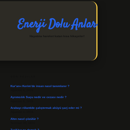
Enerji Dolu Anlar
Hayatına hareket katan kısa hikayeler!
SIDEBAR
https://ilbetgir.net/
betexper indir
SON YAZILAR
Kur’an-ı Kerim’de insan nasıl tanımlanır ?
Ağustos 6, 2026
Ayrımcılık Suçu nedir ve cezası nedir ?
Ağustos 5, 2026
Arabayı rölantide çalıştırmak aküyü şarj eder mi ?
Ağustos 4, 2026
Altın nasıl çözülür ?
Temmuz 30, 2026
Zarif kız ne demek ?