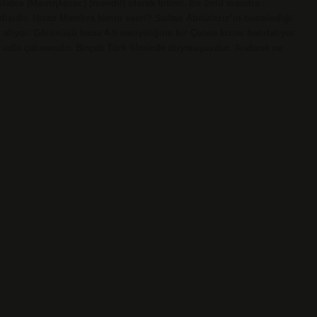
ilatos (Μαντηλάτος) (mendil) olarak bilinir. En ünlü mandra
isidir. Hicaz Mandıra kimin eseri? Sultan Abdülaziz’in bestelediği
lıyor. Görünüşü bana 4-5 saniyeliğine bir Çecen kızını hatırlatıyor.
 udla çalınanıdır. Birçok Türk filminde duymuşuzdur. Arabesk ne