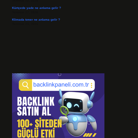
Temmuz 29, 2026
Kürtçede yade ne anlama gelir ?
Temmuz 27, 2026
Klimada tımer ne anlama gelir ?
Temmuz 25, 2026