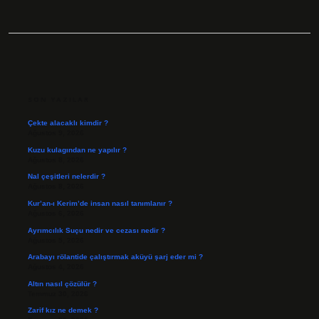
SIDEBAR
SON YAZILAR
Çekte alacaklı kimdir ?
Ağustos 9, 2026
Kuzu kulagından ne yapılır ?
Ağustos 8, 2026
Nal çeşitleri nelerdir ?
Ağustos 8, 2026
Kur’an-ı Kerim’de insan nasıl tanımlanır ?
Ağustos 6, 2026
Ayrımcılık Suçu nedir ve cezası nedir ?
Ağustos 5, 2026
Arabayı rölantide çalıştırmak aküyü şarj eder mi ?
Ağustos 4, 2026
Altın nasıl çözülür ?
Temmuz 30, 2026
Zarif kız ne demek ?