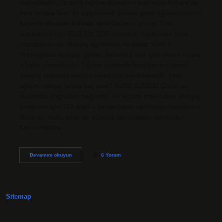
sürmektedir. Üç aylık eğitim süresinin ardından Ankara’da
hem sınava hem de uygulamalı sınava giren öğrencilerimiz
başarılı olmaları halinde sertifikalarını alırlar. Tüm
sorularınız için 0312 911 3232 numaralı telefondan bize
ulaşabilirsiniz. Makyaj öğrenmek ne kadar sürer?
Profesyonel makyaj eğitimi haftada 1 tam gün olmak üzere
4 hafta sürmektedir. Eğitim sonunda kursiyerlere temel
makyaj alanında enstitü sertifikası verilmektedir. Halk
eğitim makyaj kursu kaç saat? KURS SÜRESİ Çizim ve
tasarımla doğrudan bağlantılı bir eğitim olan Kalıcı Makyaj
programı için 102 saatlik tamamlama sertifikası alacaksınız.
Hafta içi, hafta sonu ve gündüz seçenekleri mevcuttur.
Kalıcı makyaj…
Makyaj
Devamını okuyun
6 Yorum
Kursu
Kaç
Gün
Sitemap