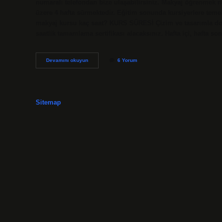
numaralı telefondan bize ulaşabilirsiniz. Makyaj öğrenmek 
üzere 4 hafta sürmektedir. Eğitim sonunda kursiyerlere temel 
makyaj kursu kaç saat? KURS SÜRESİ Çizim ve tasarımla doğr
saatlik tamamlama sertifikası alacaksınız. Hafta içi, hafta 
Makyaj
Devamını okuyun
6 Yorum
Kursu
Kaç
Gün
Sitemap