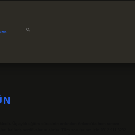
mızda
ÜN
tedir. Üç aylık eğitim süresinin ardından Ankara’da hem sınava
ı halinde sertifikalarını alırlar. Tüm sorularınız için 0312 911 3232