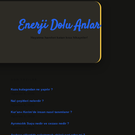
Enerji Dolu Anlar
Hayatına hareket katan kısa hikayeler!
SIDEBAR
https://ilbetgir.net/
betexper indir
SON YAZILAR
Kuzu kulagından ne yapılır ?
Ağustos 8, 2026
Nal çeşitleri nelerdir ?
Ağustos 8, 2026
Kur’an-ı Kerim’de insan nasıl tanımlanır ?
Ağustos 6, 2026
Ayrımcılık Suçu nedir ve cezası nedir ?
Ağustos 5, 2026
Arabayı rölantide çalıştırmak aküyü şarj eder mi ?