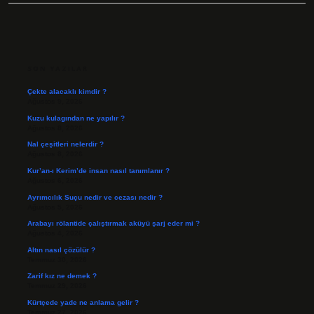
SIDEBAR
SON YAZILAR
Çekte alacaklı kimdir ?
Ağustos 9, 2026
Kuzu kulagından ne yapılır ?
Ağustos 8, 2026
Nal çeşitleri nelerdir ?
Ağustos 8, 2026
Kur’an-ı Kerim’de insan nasıl tanımlanır ?
Ağustos 6, 2026
Ayrımcılık Suçu nedir ve cezası nedir ?
Ağustos 5, 2026
Arabayı rölantide çalıştırmak aküyü şarj eder mi ?
Ağustos 4, 2026
Altın nasıl çözülür ?
Temmuz 30, 2026
Zarif kız ne demek ?
Temmuz 29, 2026
Kürtçede yade ne anlama gelir ?
Temmuz 27, 2026