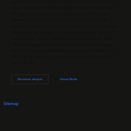
verilen yazının her satırına verilen isimdir, yani şiirdir. 1
mısra ne kadar? Geleneksel Doğu İslam şiirinde her beyit
bir kapı ve iki kanatlı bir ev olarak kabul edilirdi ve bu
kanatlardan biri, yani beyitin dizelerinden biri “mısra”
olarak adlandırılırdı. Nazmın her dizesine “mısra” denirdi.
Şiirde 1 dizeye ne denir? Şiirde her dizeye kıta denir. Şiir
yazılırken her dizenin başındaki harf büyük yazılır. Dört
dizeden oluşan cümlelere kıta (dörtlük) denir. 1 kıta kaç
satır? Kıta kelimesi dörtlüklerden oluşan şiir dizeleri için
kullanılır. Şiirde kıtalar genellikle dörtlük olarak da ifade
edilir. Ancak…
Şiirde
Devamını okuyun
Yorum Bırak
1
Satıra
Ne
Denir
Sitemap