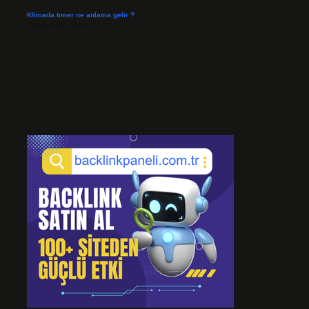
Klimada tımer ne anlama gelir ?
Temmuz 25, 2026