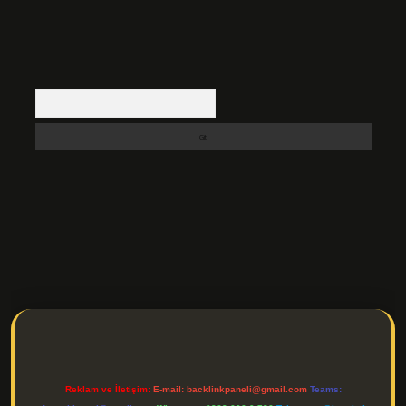
Arama
.net/
betexper indir
Reklam ve İletişim:
E-mail:
backlinkpaneli@gmail.com
Teams: