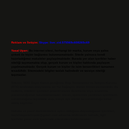
Reklam ve İletişim:
Skype: live:.cid.575569c608265c69
Yasal Uyarı:
Bu internet sitesi, herhangi bir marka, kurum veya şahıs
şirketi ile hiçbir bağlantısı bulunmamaktadır. Sitede yalnızca kendi
hazırladığımız makaleler paylaşılmaktadır. Burada yer alan içerikler haber
niteliği taşımamakta olup, gerçek kurum ve kişiler hakkında paylaşım
yapılmamaktadır. Gerçek kurum ve kişiler ile isim benzerlikleri tamamen
tesadüfidir. Sitemizdeki bilgiler taslak halindedir ve tavsiye niteliği
taşımazlar.
Sitemiz, 5651 Sayılı Kanun gereğince Bilgi Teknolojileri ve İletişim Kurumu
(BTK) tarafından onaylanmış bir Yer Sağlayıcı olarak hizmet vermektedir. Bu
nedenle, sitedeki içerikleri proaktif olarak denetleme veya araştırma
yükümlülüğümüz bulunmamaktadır. Ancak, üyelerimiz yazdıkları içeriklerin
sorumluluğunu taşımakta olup, siteye üye olarak bu sorumluluğu kabul
etmiş sayılırlar.
Hukuka ve yasal düzenlemelere aykırı olduğunu düşündüğünüz içerikleri,
backlinkpanelicomtr@gmail.com
adresine bildirmeniz halinde, ilgili
içerikler yasal süre içerisinde sitemizden kaldırılacaktır.