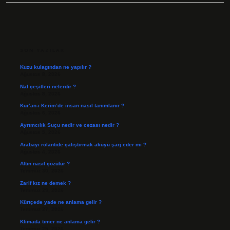
SIDEBAR
SON YAZILAR
Kuzu kulagından ne yapılır ?
Ağustos 8, 2026
Nal çeşitleri nelerdir ?
Ağustos 8, 2026
Kur’an-ı Kerim’de insan nasıl tanımlanır ?
Ağustos 6, 2026
Ayrımcılık Suçu nedir ve cezası nedir ?
Ağustos 5, 2026
Arabayı rölantide çalıştırmak aküyü şarj eder mi ?
Ağustos 4, 2026
Altın nasıl çözülür ?
Temmuz 30, 2026
Zarif kız ne demek ?
Temmuz 29, 2026
Kürtçede yade ne anlama gelir ?
Temmuz 27, 2026
Klimada tımer ne anlama gelir ?
Temmuz 25, 2026