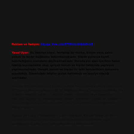
Reklam ve İletişim:
Skype: live:.cid.575569c608265c69
Yasal Uyarı:
Bu internet sitesi, herhangi bir marka, kurum veya şahıs
şirketi ile hiçbir bağlantısı bulunmamaktadır. Sitede yalnızca kendi
hazırladığımız makaleler paylaşılmaktadır. Burada yer alan içerikler haber
niteliği taşımamakta olup, gerçek kurum ve kişiler hakkında paylaşım
yapılmamaktadır. Gerçek kurum ve kişiler ile isim benzerlikleri tamamen
tesadüfidir. Sitemizdeki bilgiler taslak halindedir ve tavsiye niteliği
taşımazlar.
Sitemiz, 5651 Sayılı Kanun gereğince Bilgi Teknolojileri ve İletişim Kurumu
(BTK) tarafından onaylanmış bir Yer Sağlayıcı olarak hizmet vermektedir. Bu
nedenle, sitedeki içerikleri proaktif olarak denetleme veya araştırma
yükümlülüğümüz bulunmamaktadır. Ancak, üyelerimiz yazdıkları içeriklerin
sorumluluğunu taşımakta olup, siteye üye olarak bu sorumluluğu kabul
etmiş sayılırlar.
Hukuka ve yasal düzenlemelere aykırı olduğunu düşündüğünüz içerikleri,
backlinkpanelicomtr@gmail.com
adresine bildirmeniz halinde, ilgili
içerikler yasal süre içerisinde sitemizden kaldırılacaktır.