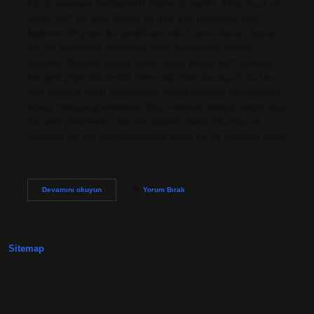
hiç et yemeyen (vejetaryen) kişiler de vardır. Aslan etçil mi
hepçil mi? At, keçi, koyun ve inek gibi hayvanlar otla
beslenir. Ot yiyen bu yaratıklara otçul denir. Aslan, kaplan,
tilki ve şahin gibi hayvanlar diğer hayvanları yiyerek
beslenir. Bunlara etobur denir. İnsan hepçil mi? İnsanlar
her şeyi yiyen bir türdür (hem etçil hem de otçul). Bu her
şeyi yiyenlik farklı derecelerde ortaya çıkabilir ve bireyden
bireye farklılık gösterebilir. Bazı insanlar baskın olarak etçil
her şeyi yiyenlerdir; bazıları baskın olarak otçuldur ve
diğerleri ise her şeyi yiyenlerdir. Buna tür içi çeşitlilik denir.
…
Hepçile
Devamını okuyun
Yorum Bırak
Ne
Denir
Sitemap