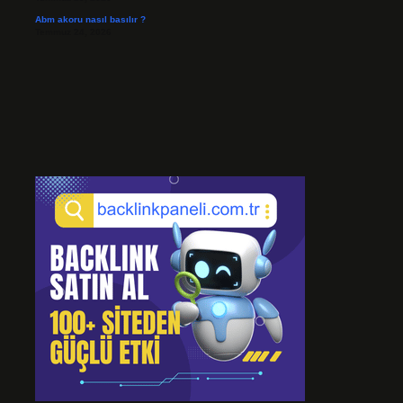
Abm akoru nasıl basılır ?
Temmuz 24, 2026