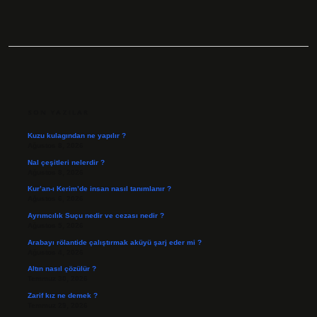
SIDEBAR
SON YAZILAR
Kuzu kulagından ne yapılır ?
Ağustos 8, 2026
Nal çeşitleri nelerdir ?
Ağustos 8, 2026
Kur’an-ı Kerim’de insan nasıl tanımlanır ?
Ağustos 6, 2026
Ayrımcılık Suçu nedir ve cezası nedir ?
Ağustos 5, 2026
Arabayı rölantide çalıştırmak aküyü şarj eder mi ?
Ağustos 4, 2026
Altın nasıl çözülür ?
Temmuz 30, 2026
Zarif kız ne demek ?
Temmuz 29, 2026