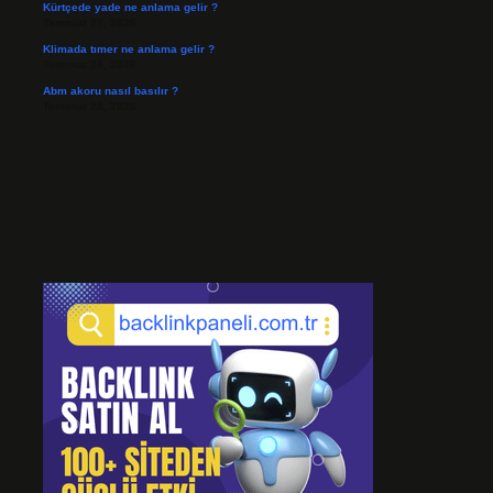
Kürtçede yade ne anlama gelir ?
Temmuz 27, 2026
Klimada tımer ne anlama gelir ?
Temmuz 25, 2026
Abm akoru nasıl basılır ?
Temmuz 24, 2026