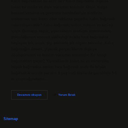
Kalın bağırsaktan su atılır mı? Kalın bağırsakta dışkıda
kalan su emilir ve dışkı vücuttan atılabilir. Dışkı, dalga
benzeri kasılma ve gevşeme hareketleriyle sindirim
sisteminin son kısmı olan rektuma geçirilir. Kalın bağırsak
neleri dışarı atar? Kalın bağırsak; kolon, rektum ve anüsü
içerir. Bunların hepsi, yiyeceklerin sindirim sistemindeki
yolculuğunun sonuna yaklaştığı sırada ince bağırsakta
başlayan tek, uzun, tüp şeklinde bir organı tanımlar. Kalın
bağırsağın önemi, yiyecek parçacıklarını dışkıya
dönüştürmesi ve bunları vücuttan atmasıdır. Su hangi
bağırsaktan geçer? Yiyeceklerde kalan su ve mineraller
büyük bağırsakta emilir. İnce bağırsak mide ile büyük
bağırsak arasında yer alır. 5 yaş üstü kişilerde genellikle 5-6
m uzunluğundadır.…
Kalın
Devamını okuyun
Yorum Bırak
Bağırsak
Su
Atar
Mı
Sitemap