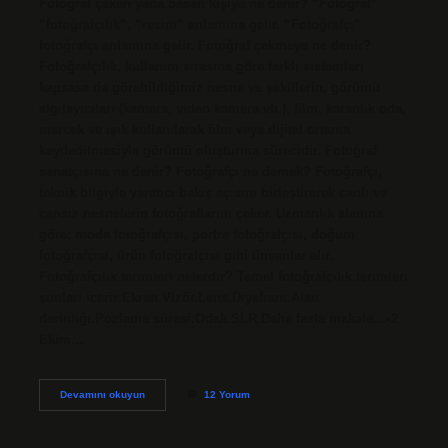
Fotoğraf çeken yada basan kişiye ne denir? “Fotoğraf”
“fotoğrafçılık”, “resim” anlamına gelir. “Fotoğrafçı”
fotoğrafçı anlamına gelir. Fotoğraf çekmeye ne denir?
Fotoğrafçılık, kullanım sırasına göre farklı sistemleri
kapsasa da görebildiğimiz nesne ve şekillerin, görüntü
algılayıcıları (kamera, video kamera vb.), film, karanlık oda,
mercek ve ışık kullanılarak film veya dijital ortama
kaydedilmesiyle görüntü oluşturma sürecidir. Fotoğraf
sanatçısına ne denir? Fotoğrafçı ne demek? Fotoğrafçı,
teknik bilgiyle yaratıcı bakış açısını birleştirerek canlı ve
cansız nesnelerin fotoğraflarını çeker. Uzmanlık alanına
göre; moda fotoğrafçısı, portre fotoğrafçısı, doğum
fotoğrafçısı, ürün fotoğrafçısı gibi ünvanlar alır.
Fotoğrafçılık terimleri nelerdir? Temel fotoğrafçılık terimleri
şunları içerir:Ekran.Vizör.Lens.Diyafram.Alan
derinliği.Pozlama süresi.Odak.SLR.Daha fazla makale…•2
Ekim…
Güzel
Devamını okuyun
12 Yorum
Fotoğraf
Çeken
Kişiye