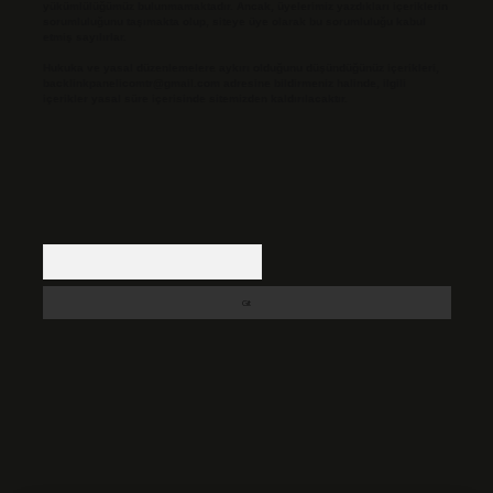
yükümlülüğümüz bulunmamaktadır. Ancak, üyelerimiz yazdıkları içeriklerin
sorumluluğunu taşımakta olup, siteye üye olarak bu sorumluluğu kabul
etmiş sayılırlar.
Hukuka ve yasal düzenlemelere aykırı olduğunu düşündüğünüz içerikleri,
backlinkpanelicomtr@gmail.com
adresine bildirmeniz halinde, ilgili
içerikler yasal süre içerisinde sitemizden kaldırılacaktır.
Arama