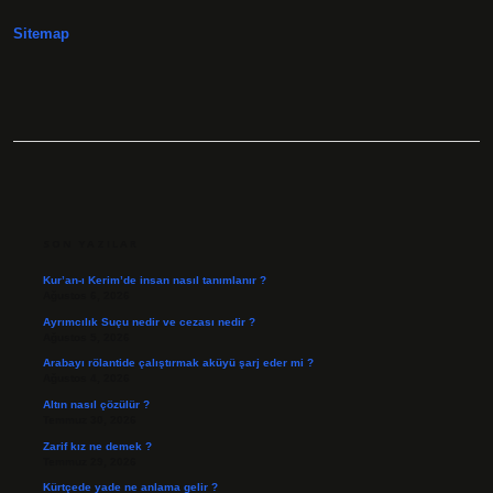
Ne
Denir
Sitemap
SIDEBAR
SON YAZILAR
Kur’an-ı Kerim’de insan nasıl tanımlanır ?
Ağustos 6, 2026
Ayrımcılık Suçu nedir ve cezası nedir ?
Ağustos 5, 2026
Arabayı rölantide çalıştırmak aküyü şarj eder mi ?
Ağustos 4, 2026
Altın nasıl çözülür ?
Temmuz 30, 2026
Zarif kız ne demek ?
Temmuz 29, 2026
Kürtçede yade ne anlama gelir ?