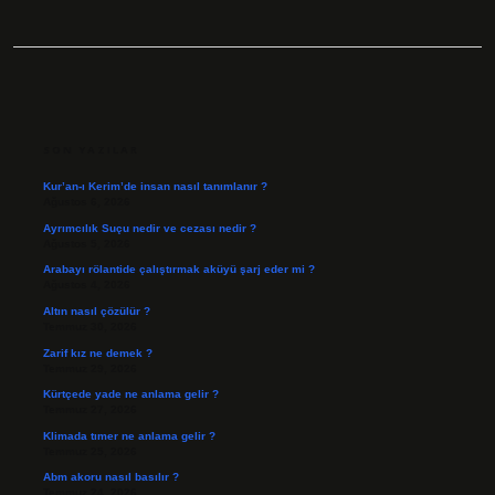
SIDEBAR
SON YAZILAR
Kur’an-ı Kerim’de insan nasıl tanımlanır ?
Ağustos 6, 2026
Ayrımcılık Suçu nedir ve cezası nedir ?
Ağustos 5, 2026
Arabayı rölantide çalıştırmak aküyü şarj eder mi ?
Ağustos 4, 2026
Altın nasıl çözülür ?
Temmuz 30, 2026
Zarif kız ne demek ?
Temmuz 29, 2026
Kürtçede yade ne anlama gelir ?
Temmuz 27, 2026
Klimada tımer ne anlama gelir ?
Temmuz 25, 2026
Abm akoru nasıl basılır ?
Temmuz 24, 2026