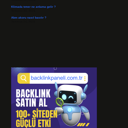
Klimada tımer ne anlama gelir ?
Temmuz 25, 2026
Abm akoru nasıl basılır ?
Temmuz 24, 2026