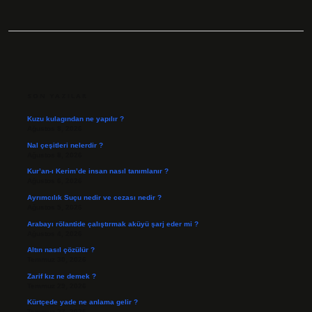
SIDEBAR
SON YAZILAR
Kuzu kulagından ne yapılır ?
Ağustos 8, 2026
Nal çeşitleri nelerdir ?
Ağustos 8, 2026
Kur’an-ı Kerim’de insan nasıl tanımlanır ?
Ağustos 6, 2026
Ayrımcılık Suçu nedir ve cezası nedir ?
Ağustos 5, 2026
Arabayı rölantide çalıştırmak aküyü şarj eder mi ?
Ağustos 4, 2026
Altın nasıl çözülür ?
Temmuz 30, 2026
Zarif kız ne demek ?
Temmuz 29, 2026
Kürtçede yade ne anlama gelir ?
Temmuz 27, 2026