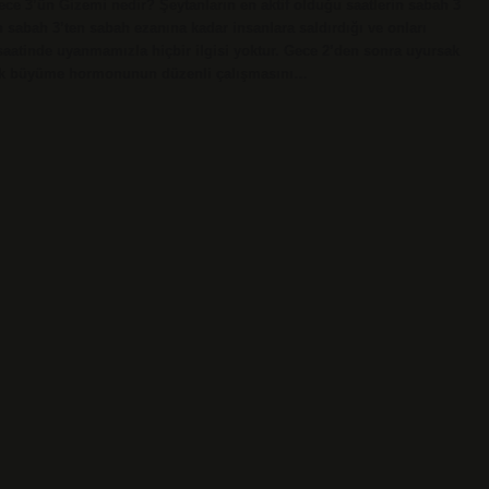
ece 3’ün Gizemi nedir? Şeytanların en aktif olduğu saatlerin sabah 3
ın sabah 3’ten sabah ezanına kadar insanlara saldırdığı ve onları
 saatinde uyanmamızla hiçbir ilgisi yoktur. Gece 2’den sonra uyursak
mak büyüme hormonunun düzenli çalışmasını…