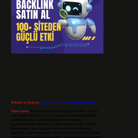
Reklam ve İletişim:
Skype: live:.cid.575569c608265c69
Yasal Uyarı:
Bu internet sitesi, herhangi bir marka, kurum
veya şahıs şirketi ile hiçbir bağlantısı bulunmamaktadır.
Sitede yalnızca kendi hazırladığımız makaleler
paylaşılmaktadır. Burada yer alan içerikler haber niteliği
taşımamakta olup, gerçek kurum ve kişiler hakkında
paylaşım yapılmamaktadır. Gerçek kurum ve kişiler ile isim
benzerlikleri tamamen tesadüfidir. Sitemizdeki bilgiler taslak