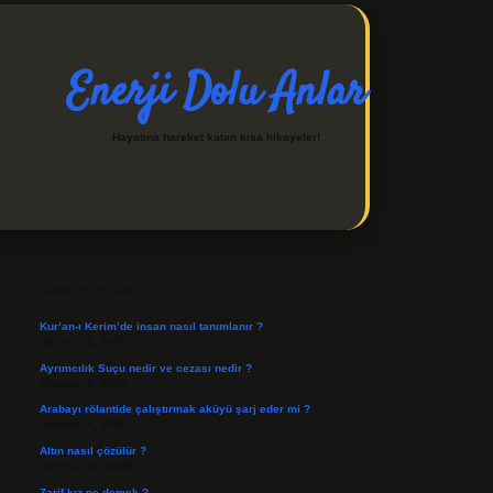
Enerji Dolu Anlar
Hayatına hareket katan kısa hikayeler!
SIDEBAR
https://ilbetgir.net/
betexp
SON YAZILAR
Kur’an-ı Kerim’de insan nasıl tanımlanır ?
Ağustos 6, 2026
Ayrımcılık Suçu nedir ve cezası nedir ?
Ağustos 5, 2026
Arabayı rölantide çalıştırmak aküyü şarj eder mi ?
Ağustos 4, 2026
Altın nasıl çözülür ?
Temmuz 30, 2026
Zarif kız ne demek ?