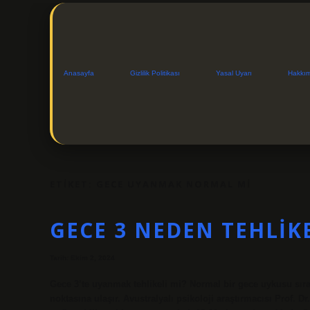
Anasayfa
Gizlilik Politikası
Yasal Uyarı
Hakkı
ETIKET:
GECE UYANMAK NORMAL MI
GECE 3 NEDEN TEHLIK
Tarih: Ekim 2, 2024
Gece 3’te uyanmak tehlikeli mi? Normal bir gece uykusu sıras
noktasına ulaşır. Avustralyalı psikoloji araştırmacısı Prof.