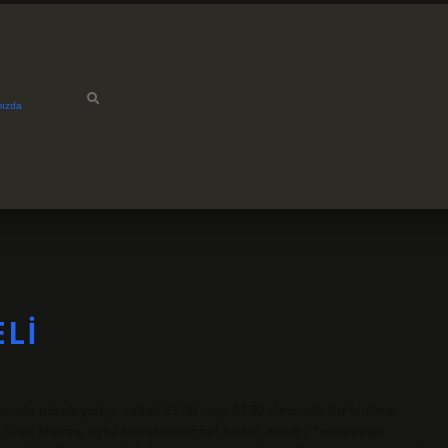
mızda
ELI
ında nörobiyoloji, sabah 03:00 veya 04:00 civarında bir kırılma
 Dr. Greg Murray, uyku bozukluklarının neden olduğu “varoluşsal