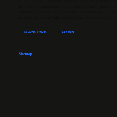
acı”nın bilimsel boyutunu, sabah 03:00 civarında açıkladı. G
ile 4 arası olduğuna dair bir şehir efsanesi vardır. Şeytanlar
rahatsız ettiğine dair bu düşüncelerin kesinlikle gecenin bu
ne olur? Diyetisyen Tuğba Yaprak | Gece 2’den sonra uyu
Gece
Devamını okuyun
12 Yorum
3
Neden
Tehlikeli
Sitemap