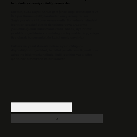
halindedir ve tavsiye niteliği taşımazlar.
Sitemiz, 5651 Sayılı Kanun gereğince Bilgi Teknolojileri ve
İletişim Kurumu (BTK) tarafından onaylanmış bir Yer
Sağlayıcı olarak hizmet vermektedir. Bu nedenle, sitedeki
içerikleri proaktif olarak denetleme veya araştırma
yükümlülüğümüz bulunmamaktadır. Ancak, üyelerimiz
yazdıkları içeriklerin sorumluluğunu taşımakta olup, siteye
üye olarak bu sorumluluğu kabul etmiş sayılırlar.
Hukuka ve yasal düzenlemelere aykırı olduğunu
düşündüğünüz içerikleri,
backlinkpanelicomtr@gmail.com
adresine bildirmeniz halinde, ilgili içerikler yasal süre
içerisinde sitemizden kaldırılacaktır.
Arama