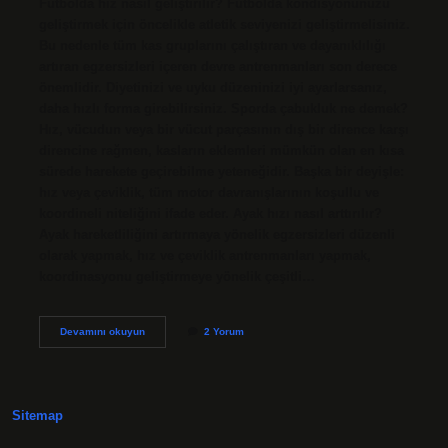
Futbolda hız nasıl geliştirilir? Futbolda kondisyonunuzu
geliştirmek için öncelikle atletik seviyenizi geliştirmelisiniz.
Bu nedenle tüm kas gruplarını çalıştıran ve dayanıklılığı
artıran egzersizleri içeren devre antrenmanları son derece
önemlidir. Diyetinizi ve uyku düzeninizi iyi ayarlarsanız,
daha hızlı forma girebilirsiniz. Sporda çabukluk ne demek?
Hız, vücudun veya bir vücut parçasının dış bir dirence karşı
direncine rağmen, kasların eklemleri mümkün olan en kısa
sürede harekete geçirebilme yeteneğidir. Başka bir deyişle:
hız veya çeviklik, tüm motor davranışlarının koşullu ve
koordineli niteliğini ifade eder. Ayak hızı nasıl arttırılır?
Ayak hareketliliğini artırmaya yönelik egzersizleri düzenli
olarak yapmak, hız ve çeviklik antrenmanları yapmak,
koordinasyonu geliştirmeye yönelik çeşitli…
Çabukluk
Devamını okuyun
2 Yorum
Geliştirilir
Mi
Sitemap