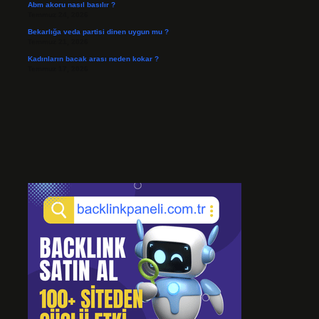
Abm akoru nasıl basılır ?
Temmuz 24, 2026
Bekarlığa veda partisi dinen uygun mu ?
Temmuz 21, 2026
Kadınların bacak arası neden kokar ?
Temmuz 17, 2026