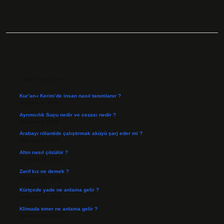
SIDEBAR
SON YAZILAR
Kur’an-ı Kerim’de insan nasıl tanımlanır ?
Ağustos 6, 2026
Ayrımcılık Suçu nedir ve cezası nedir ?
Ağustos 5, 2026
Arabayı rölantide çalıştırmak aküyü şarj eder mi ?
Ağustos 4, 2026
Altın nasıl çözülür ?
Temmuz 30, 2026
Zarif kız ne demek ?
Temmuz 29, 2026
Kürtçede yade ne anlama gelir ?
Temmuz 27, 2026
Klimada tımer ne anlama gelir ?
Temmuz 25, 2026