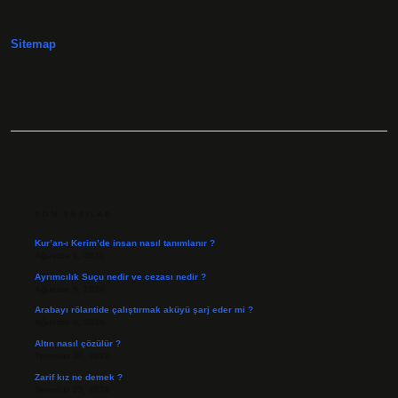
Kişiye
Ne
Denir
Sitemap
SIDEBAR
SON YAZILAR
Kur’an-ı Kerim’de insan nasıl tanımlanır ?
Ağustos 6, 2026
Ayrımcılık Suçu nedir ve cezası nedir ?
Ağustos 5, 2026
Arabayı rölantide çalıştırmak aküyü şarj eder mi ?
Ağustos 4, 2026
Altın nasıl çözülür ?
Temmuz 30, 2026
Zarif kız ne demek ?
Temmuz 29, 2026