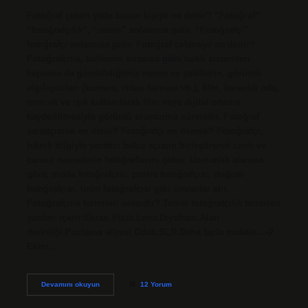
Fotoğraf çeken yada basan kişiye ne denir? “Fotoğraf”
“fotoğrafçılık”, “resim” anlamına gelir. “Fotoğrafçı”
fotoğrafçı anlamına gelir. Fotoğraf çekmeye ne denir?
Fotoğrafçılık, kullanım sırasına göre farklı sistemleri
kapsasa da görebildiğimiz nesne ve şekillerin, görüntü
algılayıcıları (kamera, video kamera vb.), film, karanlık oda,
mercek ve ışık kullanılarak film veya dijital ortama
kaydedilmesiyle görüntü oluşturma sürecidir. Fotoğraf
sanatçısına ne denir? Fotoğrafçı ne demek? Fotoğrafçı,
teknik bilgiyle yaratıcı bakış açısını birleştirerek canlı ve
cansız nesnelerin fotoğraflarını çeker. Uzmanlık alanına
göre; moda fotoğrafçısı, portre fotoğrafçısı, doğum
fotoğrafçısı, ürün fotoğrafçısı gibi ünvanlar alır.
Fotoğrafçılık terimleri nelerdir? Temel fotoğrafçılık terimleri
şunları içerir:Ekran.Vizör.Lens.Diyafram.Alan
derinliği.Pozlama süresi.Odak.SLR.Daha fazla makale…•2
Ekim…
Güzel
Devamını okuyun
12 Yorum
Fotoğraf
Çeken