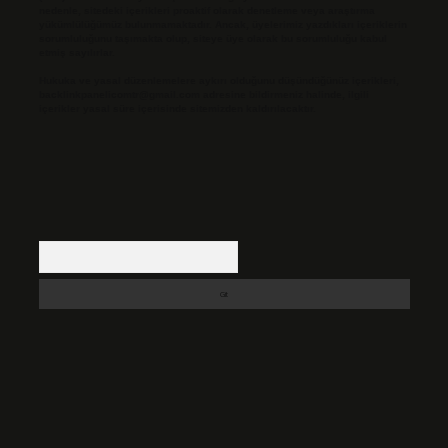
nedenle, sitedeki içerikleri proaktif olarak denetleme veya araştırma
yükümlülüğümüz bulunmamaktadır. Ancak, üyelerimiz yazdıkları içeriklerin
sorumluluğunu taşımakta olup, siteye üye olarak bu sorumluluğu kabul
etmiş sayılırlar.
Hukuka ve yasal düzenlemelere aykırı olduğunu düşündüğünüz içerikleri,
backlinkpanelicomtr@gmail.com
adresine bildirmeniz halinde, ilgili
içerikler yasal süre içerisinde sitemizden kaldırılacaktır.
Arama