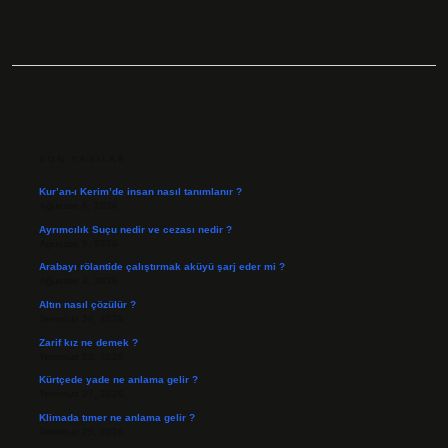
SIDEBAR
SON YAZILAR
Kur’an-ı Kerim’de insan nasıl tanımlanır ?
Ağustos 6, 2026
Ayrımcılık Suçu nedir ve cezası nedir ?
Ağustos 5, 2026
Arabayı rölantide çalıştırmak aküyü şarj eder mi ?
Ağustos 4, 2026
Altın nasıl çözülür ?
Temmuz 30, 2026
Zarif kız ne demek ?
Temmuz 29, 2026
Kürtçede yade ne anlama gelir ?
Temmuz 27, 2026
Klimada tımer ne anlama gelir ?
Temmuz 25, 2026