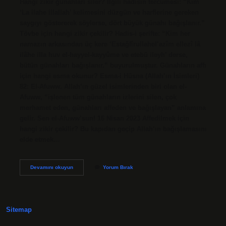
Hangi zikir günahları siler? İlgili hadisin tercümesi: “Kim
‘La ilahe illallah’ kelimesini düzgün ve harflerine gereken
saygıyı göstererek söylerse, dört büyük günahı bağışlanır.”
Tövbe için hangi zikir çekilir? Hadis-i şerifte: “Kim her
namazın arkasından üç kere ‘Estağfîrullahel’azîm ellezî lâ
ilâhe illa huv el-hayyel-kayyûme ve etebü ileyh’ derse,
bütün günahları bağışlanır.” buyurulmuştur. Günahların affı
için hangi esma okunur? Esma-i Hüsna (Allah’ın İsimleri)
82: El-Afuww. Allah’ın güzel isimlerinden biri olan el-
Afuww, “işlenen tüm günahların izlerini silen, çok
merhamet eden, günahları affeden ve bağışlayan” anlamına
gelir. Sen el-Afuww’sun! 16 Nisan 2023 Affedilmek için
hangi zikir çekilir? Bu kapıdan geçip Allah’ın bağışlamasını
elde etmek…
Günahların
Devamını okuyun
Yorum Bırak
Affı
Için
Hangi
Zikir
Çekilir
Sitemap