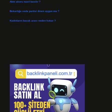
Abm akoru nasıl basılır ?
Temmuz 24, 2026
Bekarlığa veda partisi dinen uygun mu ?
Temmuz 21, 2026
Kadınların bacak arası neden kokar ?
Temmuz 17, 2026