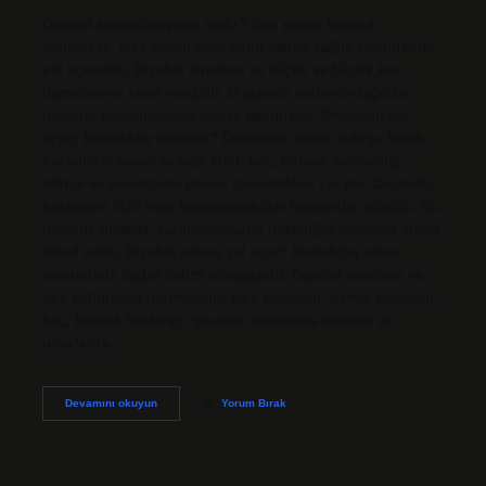
Diyabet komplikasyonu nedir? Kan şekeri kontrol
edilmezse, kısa vadeli veya uzun vadeli sağlık sorunlarına
yol açacaktır. Diyabet sinirlere ve küçük ve büyük kan
damarlarına zarar verebilir. Diyabetin neden olduğu bu
hasarlar komplikasyon olarak tanımlanır. Diyabetin yol
açtığı hastalıklar nelerdir? Diyabetin neden olduğu klinik
hastalıklar arasında kalp krizi, felç, böbrek yetmezliği,
körlük ve bacaklarda damar tıkanıklıkları yer alır. Diyabetli
hastaların %70’inde kardiyovasküler hastalıklar görülür. Bu
nedenle diyabet, kardiyovasküler hastalığın eşdeğeri olarak
kabul edilir. Diyabet nelere yol açar? Hastalığın erken
evrelerinde hiçbir belirti olmayabilir. Diyabet sessizce ve
fark edilmeden ilerleyebilir; kalp hastalığı, damar hastalığı,
felç, böbrek hastalığı, gözlerin arkasında kanama ve
uzuvlarda…
Diyabet
Devamını okuyun
Yorum Bırak
Komplikasyonları
Nelerdir