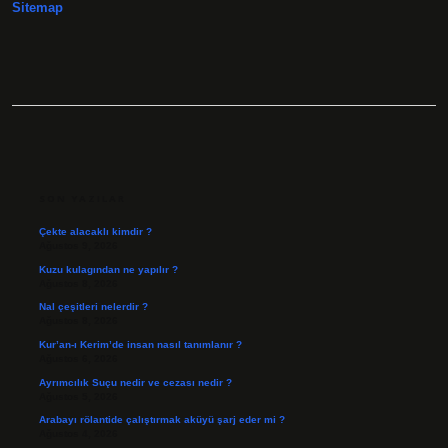
Sitemap
SIDEBAR
SON YAZILAR
Çekte alacaklı kimdir ?
Ağustos 9, 2026
Kuzu kulagından ne yapılır ?
Ağustos 8, 2026
Nal çeşitleri nelerdir ?
Ağustos 8, 2026
Kur’an-ı Kerim’de insan nasıl tanımlanır ?
Ağustos 6, 2026
Ayrımcılık Suçu nedir ve cezası nedir ?
Ağustos 5, 2026
Arabayı rölantide çalıştırmak aküyü şarj eder mi ?
Ağustos 4, 2026