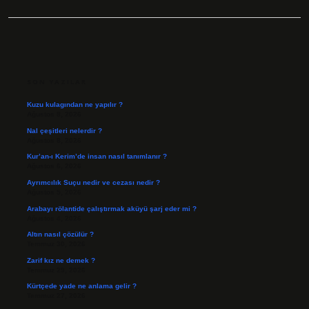
SIDEBAR
SON YAZILAR
Kuzu kulagından ne yapılır ?
Ağustos 8, 2026
Nal çeşitleri nelerdir ?
Ağustos 8, 2026
Kur’an-ı Kerim’de insan nasıl tanımlanır ?
Ağustos 6, 2026
Ayrımcılık Suçu nedir ve cezası nedir ?
Ağustos 5, 2026
Arabayı rölantide çalıştırmak aküyü şarj eder mi ?
Ağustos 4, 2026
Altın nasıl çözülür ?
Temmuz 30, 2026
Zarif kız ne demek ?
Temmuz 29, 2026
Kürtçede yade ne anlama gelir ?
Temmuz 27, 2026