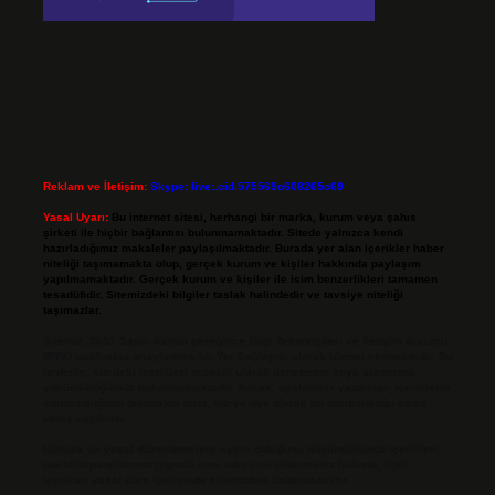
Reklam ve İletişim:
Skype: live:.cid.575569c608265c69
Yasal Uyarı:
Bu internet sitesi, herhangi bir marka, kurum veya şahıs
şirketi ile hiçbir bağlantısı bulunmamaktadır. Sitede yalnızca kendi
hazırladığımız makaleler paylaşılmaktadır. Burada yer alan içerikler haber
niteliği taşımamakta olup, gerçek kurum ve kişiler hakkında paylaşım
yapılmamaktadır. Gerçek kurum ve kişiler ile isim benzerlikleri tamamen
tesadüfidir. Sitemizdeki bilgiler taslak halindedir ve tavsiye niteliği
taşımazlar.
Sitemiz, 5651 Sayılı Kanun gereğince Bilgi Teknolojileri ve İletişim Kurumu
(BTK) tarafından onaylanmış bir Yer Sağlayıcı olarak hizmet vermektedir. Bu
nedenle, sitedeki içerikleri proaktif olarak denetleme veya araştırma
yükümlülüğümüz bulunmamaktadır. Ancak, üyelerimiz yazdıkları içeriklerin
sorumluluğunu taşımakta olup, siteye üye olarak bu sorumluluğu kabul
etmiş sayılırlar.
Hukuka ve yasal düzenlemelere aykırı olduğunu düşündüğünüz içerikleri,
backlinkpanelicomtr@gmail.com
adresine bildirmeniz halinde, ilgili
içerikler yasal süre içerisinde sitemizden kaldırılacaktır.