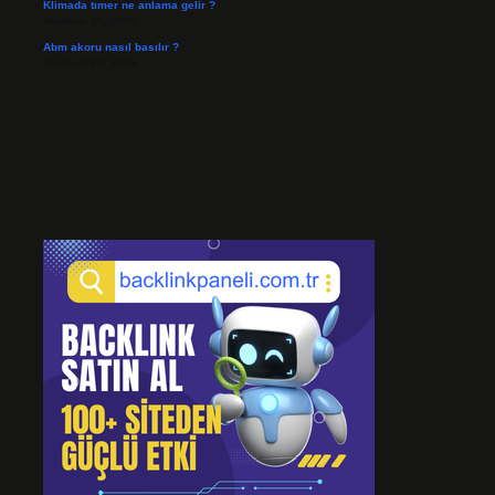
Klimada tımer ne anlama gelir ?
Temmuz 25, 2026
Abm akoru nasıl basılır ?
Temmuz 24, 2026