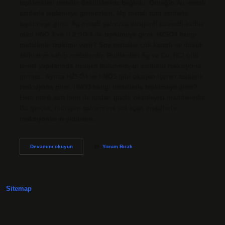
tepkimeleri metalin özelliklerine bağlıdır. Örneğin Au metali
asitlerle tepkimeye girmezken, Mg metali tüm asitlerle
tepkimeye girer. Ag metali yalnızca oksijenli kuvvetli asitler
olan HNO 3 ve H 2 SO 4 ile tepkimeye girer. H2SO4 hangi
metallerle tepkime verir? Soy metaller çok kararlı ve düşük
aktiviteye sahip metallerdir. Bunlardan Ag ve Cu, HCl gibi
temel yapılarında oksijen bulunmayan asitlerle reaksiyona
girmez. Ayrıca H2SO4 ve HNO3 gibi oksijen içeren asitlerle
reaksiyona girer. HNO3 hangi metallerle tepkimeye girer?
Hem nitrik asit hem de tuzları güçlü oksitleyici maddelerdir.
Bu gerçek, hidrojen salınımına yol açan metallerle
reaksiyonların şiddetini…
Asite
Devamını okuyun
Yorum Bırak
Metal
Atılırsa
Ne
Olur
Sitemap