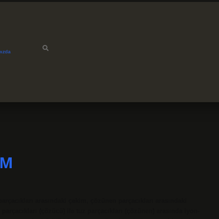
mızda
IM
çacıkları arasındaki çekim, çözünen parçacıkları arasındaki
rçacıkları (çözücü) ile tuz parçacıkları (çözünen) arasında iyon-