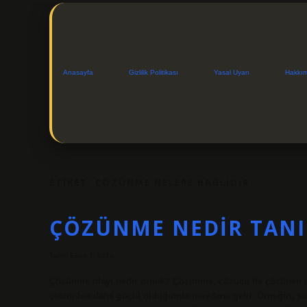
Anasayfa
Gizlilik Politikası
Yasal Uyarı
Hakkı
ETIKET:
ÇÖZÜNME NELERE BAĞLIDIR
ÇÖZÜNME NEDIR TAN
Tarih: Ekim 1, 2024
Çözünme olayı nedir örnek? Çözünme, çözücü ile çözünen par
çekimden daha güçlü olduğunda meydana gelir. Örneğin, su pa