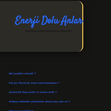
Enerji Dolu Anlar
Hayatına hareket katan kısa hikayeler!
SIDEBAR
https://ilbetgir.net/
betex
SON YAZILAR
Nal çeşitleri nelerdir ?
Ağustos 8, 2026
Kur’an-ı Kerim’de insan nasıl tanımlanır ?
Ağustos 6, 2026
Ayrımcılık Suçu nedir ve cezası nedir ?
Ağustos 5, 2026
Arabayı rölantide çalıştırmak aküyü şarj eder mi ?
Ağustos 4, 2026
Altın nasıl çözülür ?