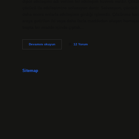
dipol etkileşimi adı verilen bir etkileşim kuvveti vardır. 
çözücü ile etkileşimine solvasyon denir. Solvasyon, çözücü 
daha sonra onlarla etkileşime girdiği işlemdir. Çözünme kar
araya getirilen iki veya daha fazla maddeden oluşan homojen
başka bir madde içinde çıplak…
Çözünme
Devamını okuyun
12 Yorum
Nedir
Tanım
Sitemap