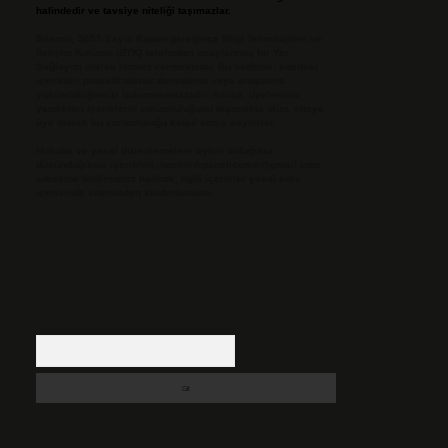
halindedir ve tavsiye niteliği taşımazlar.
Sitemiz, 5651 Sayılı Kanun gereğince Bilgi Teknolojileri ve
İletişim Kurumu (BTK) tarafından onaylanmış bir Yer
Sağlayıcı olarak hizmet vermektedir. Bu nedenle, sitedeki
içerikleri proaktif olarak denetleme veya araştırma
yükümlülüğümüz bulunmamaktadır. Ancak, üyelerimiz
yazdıkları içeriklerin sorumluluğunu taşımakta olup, siteye
üye olarak bu sorumluluğu kabul etmiş sayılırlar.
Hukuka ve yasal düzenlemelere aykırı olduğunu
düşündüğünüz içerikleri,
backlinkpanelicomtr@gmail.com
adresine bildirmeniz halinde, ilgili içerikler yasal süre
içerisinde sitemizden kaldırılacaktır.
Arama