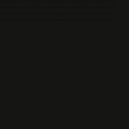
Çözünmeye ne denir? IUPAC tanımına göre, bir çözünen maddenin bir
moleküllerinin çözünen iyonları veya molekülleri çevrelediği ve
ışım ne demek? Çözelti veya solüsyon, herhangi bir oranda bir
 bir karışımdır. Bir maddenin homojen bir karışım oluşturarak