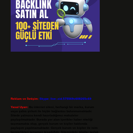
Reklam ve İletişim:
Skype: live:.cid.575569c608265c69
Yasal Uyarı:
Bu internet sitesi, herhangi bir marka, kurum
veya şahıs şirketi ile hiçbir bağlantısı bulunmamaktadır.
Sitede yalnızca kendi hazırladığımız makaleler
paylaşılmaktadır. Burada yer alan içerikler haber niteliği
taşımamakta olup, gerçek kurum ve kişiler hakkında
paylaşım yapılmamaktadır. Gerçek kurum ve kişiler ile isim
benzerlikleri tamamen tesadüfidir. Sitemizdeki bilgiler taslak