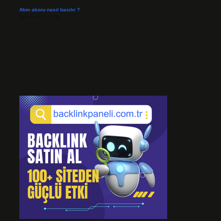
Abm akoru nasıl basılır ?
Temmuz 24, 2026