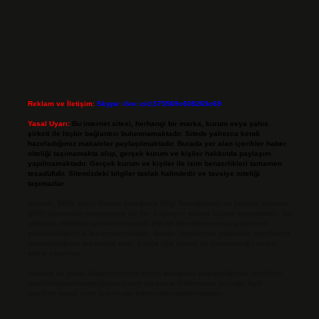
Reklam ve İletişim:
Skype: live:.cid.575569c608265c69
Yasal Uyarı:
Bu internet sitesi, herhangi bir marka, kurum veya şahıs
şirketi ile hiçbir bağlantısı bulunmamaktadır. Sitede yalnızca kendi
hazırladığımız makaleler paylaşılmaktadır. Burada yer alan içerikler haber
niteliği taşımamakta olup, gerçek kurum ve kişiler hakkında paylaşım
yapılmamaktadır. Gerçek kurum ve kişiler ile isim benzerlikleri tamamen
tesadüfidir. Sitemizdeki bilgiler taslak halindedir ve tavsiye niteliği
taşımazlar.
Sitemiz, 5651 Sayılı Kanun gereğince Bilgi Teknolojileri ve İletişim Kurumu
(BTK) tarafından onaylanmış bir Yer Sağlayıcı olarak hizmet vermektedir. Bu
nedenle, sitedeki içerikleri proaktif olarak denetleme veya araştırma
yükümlülüğümüz bulunmamaktadır. Ancak, üyelerimiz yazdıkları içeriklerin
sorumluluğunu taşımakta olup, siteye üye olarak bu sorumluluğu kabul
etmiş sayılırlar.
Hukuka ve yasal düzenlemelere aykırı olduğunu düşündüğünüz içerikleri,
backlinkpanelicomtr@gmail.com
adresine bildirmeniz halinde, ilgili
içerikler yasal süre içerisinde sitemizden kaldırılacaktır.