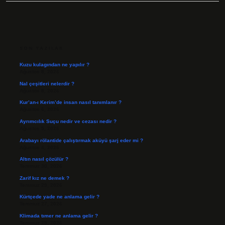
SIDEBAR
SON YAZILAR
Kuzu kulagından ne yapılır ?
Ağustos 8, 2026
Nal çeşitleri nelerdir ?
Ağustos 8, 2026
Kur’an-ı Kerim’de insan nasıl tanımlanır ?
Ağustos 6, 2026
Ayrımcılık Suçu nedir ve cezası nedir ?
Ağustos 5, 2026
Arabayı rölantide çalıştırmak aküyü şarj eder mi ?
Ağustos 4, 2026
Altın nasıl çözülür ?
Temmuz 30, 2026
Zarif kız ne demek ?
Temmuz 29, 2026
Kürtçede yade ne anlama gelir ?
Temmuz 27, 2026
Klimada tımer ne anlama gelir ?
Temmuz 25, 2026