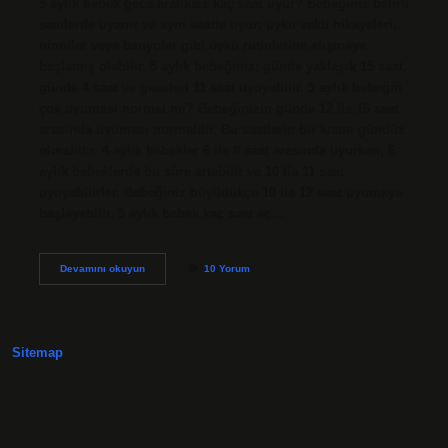
5 aylık bebek gece aralıksız kaç saat uyur? Bebeğiniz belirli
saatlerde uyanır ve aynı saatte uyur; uyku vakti hikayeleri,
ninniler veya banyolar gibi uyku rutinlerine alışmaya
başlamış olabilir. 5 aylık bebeğiniz; günde yaklaşık 15 saat,
günde 4 saat ve geceleri 11 saat uyuyabilir. 5 aylık bebeğin
çok uyuması normal mi? Bebeğinizin günde 12 ila 16 saat
arasında uyuması normaldir. Bu saatlerin bir kısmı gündüz
olmalıdır. 4 aylık bebekler 6 ila 8 saat arasında uyurken, 6
aylık bebeklerde bu süre artabilir ve 10 ila 11 saat
uyuyabilirler. Bebeğiniz büyüdükçe 10 ila 12 saat uyumaya
başlayabilir. 5 aylık bebek kaç saat aç…
5
Devamını okuyun
10 Yorum
Aylık
Bebek
Aralıksız
Kaç
Saat
Sitemap
Uyur