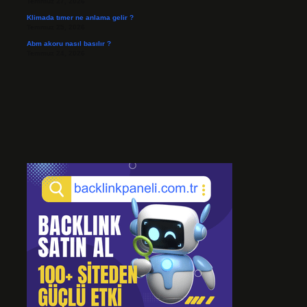
Temmuz 27, 2026
Klimada tımer ne anlama gelir ?
Temmuz 25, 2026
Abm akoru nasıl basılır ?
Temmuz 24, 2026