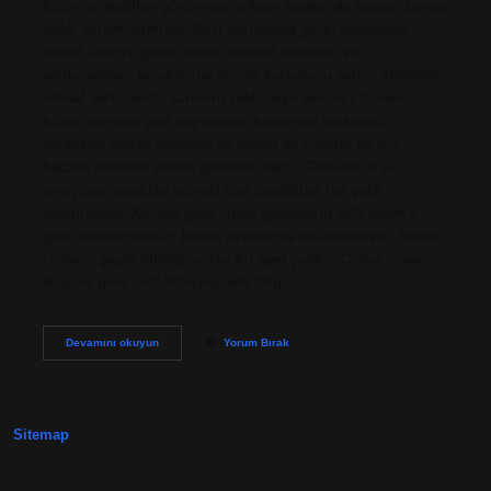
biçimler alabilen görünmez anlamı nedeniyle zaman zaman
farklı yorumlanmıştır. Bazı yorumlara göre, insanlarla
cinsel ilişkiye giren, onları kontrol edebilen ve
etkileyebilen, kendilerine birçok korkutucu eylem atfedilen
ruhsal varlıklardır. Cinlerin şekli neye benzer? Cinleri,
köpek ve yılan gibi hayvanlara benzeyen korkutucu
yaratıklar olarak görenler ve bazen de cüceler ve ters
bacaklı insanlar olarak görenler vardı. Görünen o ki,
enerjiden yaratılan bu varlıklar istedikleri her şekli
alabiliyorlar. Kurana göre cinler görülebilir mi? İslam’a
göre cinlerin varlığı Kuran ayetleriyle belirlenmiştir. Ancak
cinlerin gaybı bildiğine dair bir ayet yoktur. Cinler insan
kılığına girer mi? Bibliyografik bilgi.…
Cinler
Devamını okuyun
Yorum Bırak
Fotoğrafta
Gözükür
Mü
Sitemap