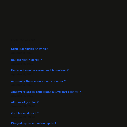
SIDEBAR
SON YAZILAR
Kuzu kulagından ne yapılır ?
Ağustos 8, 2026
Nal çeşitleri nelerdir ?
Ağustos 8, 2026
Kur’an-ı Kerim’de insan nasıl tanımlanır ?
Ağustos 6, 2026
Ayrımcılık Suçu nedir ve cezası nedir ?
Ağustos 5, 2026
Arabayı rölantide çalıştırmak aküyü şarj eder mi ?
Ağustos 4, 2026
Altın nasıl çözülür ?
Temmuz 30, 2026
Zarif kız ne demek ?
Temmuz 29, 2026
Kürtçede yade ne anlama gelir ?