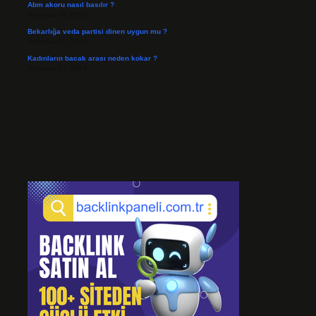
Abm akoru nasıl basılır ?
Temmuz 24, 2026
Bekarlığa veda partisi dinen uygun mu ?
Temmuz 21, 2026
Kadınların bacak arası neden kokar ?
Temmuz 17, 2026