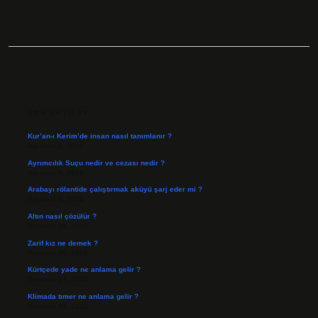
SIDEBAR
SON YAZILAR
Kur’an-ı Kerim’de insan nasıl tanımlanır ?
Ağustos 6, 2026
Ayrımcılık Suçu nedir ve cezası nedir ?
Ağustos 5, 2026
Arabayı rölantide çalıştırmak aküyü şarj eder mi ?
Ağustos 4, 2026
Altın nasıl çözülür ?
Temmuz 30, 2026
Zarif kız ne demek ?
Temmuz 29, 2026
Kürtçede yade ne anlama gelir ?
Temmuz 27, 2026
Klimada tımer ne anlama gelir ?
Temmuz 25, 2026