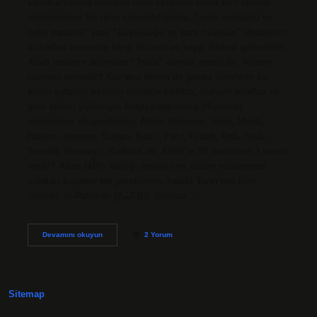
Esmaül Hüsna okurken celle celaluhu denir mı? Hüsna
isimlerinden bir isim zikredildiğinde, “celle celalühü ve
celle şanuhü” yani “büyüklüğü ve şanı övülsün” ifadesinin
ardından annesine karşı hürmet ve saygı ifadesi gelmelidir.
Allah isminin ardından “Teala” demek yeterlidir. Allahın
isimleri nelerdir? Kur’an-ı Kerim’de geçen isimlerin bir
kısmı yabancı kökenli olmakla birlikte, mahalli telaffuz ve
yeni anlam yükleriyle Arapçalaştırılmış (Muarreb)
isimlerden oluşmaktadır; Allah, Rahman, Halik, Malik,
Hakem, Hannan, Sultan, Kebir, Fatır, Fettah, Rab, Hadi,
Tevvab, Musavvir, Kuddus vb. Allah’ın 99 isminden 3 tanesi
nedir? Allah (اللَّهُ): Varlığı zorunlu ve bütün mükemmel
sıfatları kuşatan tek yaratıcının, hakiki Tanrı’nın özel
ismidir. er-Rahman (الرَّحْمنُ): Sonsuz…
Celle
Devamını okuyun
2 Yorum
Celalühü
Allahın
Ismi
Mi
Sitemap