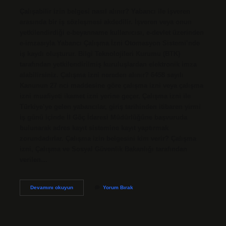
Çalışabilir izin belgesi nasıl alınır? Yabancı ile işveren
arasında bir iş sözleşmesi akdedilir. İşveren veya onun
yetkilendirdiği e-beyanname kullanıcısı, e-devlet üzerinden
e-imzasıyla Yabancı Çalışma İzni Otomasyon Sistemi’nde
iş kaydı oluşturur. Bilgi Teknolojileri Kurumu (BTK)
tarafından yetkilendirilmiş kuruluşlardan elektronik imza
alabilirsiniz. Çalışma izni nereden alınır? 6458 sayılı
Kanunun 27 nci maddesine göre çalışma izni veya çalışma
izni muafiyeti ikamet izni yerine geçer. Çalışma izni ile
Türkiye’ye gelen yabancılar, giriş tarihinden itibaren yirmi
iş günü içinde İl Göç İdaresi Müdürlüğüne başvuruda
bulunarak adres kayıt sistemine kayıt yaptırmak
zorundadırlar. Çalışma izin belgesini kim verir? Çalışma
izni, Çalışma ve Sosyal Güvenlik Bakanlığı tarafından
verilen…
Çalışma
Devamını okuyun
Yorum Bırak
Izin
Belgesi
Nasıl
Alınır