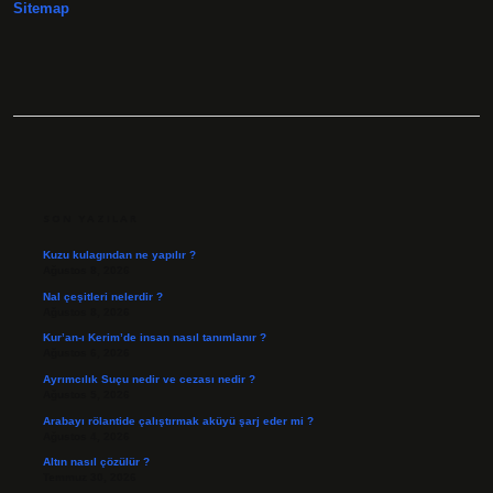
Sitemap
SIDEBAR
SON YAZILAR
Kuzu kulagından ne yapılır ?
Ağustos 8, 2026
Nal çeşitleri nelerdir ?
Ağustos 8, 2026
Kur’an-ı Kerim’de insan nasıl tanımlanır ?
Ağustos 6, 2026
Ayrımcılık Suçu nedir ve cezası nedir ?
Ağustos 5, 2026
Arabayı rölantide çalıştırmak aküyü şarj eder mi ?
Ağustos 4, 2026
Altın nasıl çözülür ?
Temmuz 30, 2026