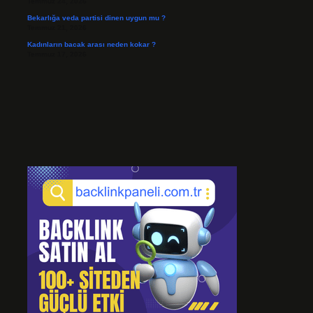
Temmuz 24, 2026
Bekarlığa veda partisi dinen uygun mu ?
Temmuz 21, 2026
Kadınların bacak arası neden kokar ?
Temmuz 17, 2026