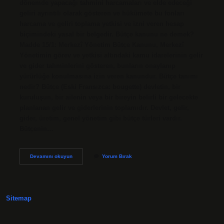
dönemde yapacağı tahmini harcamaları ve elde edeceği
geliri ayrıntılı olarak gösteren ve hükümete bu fonları
harcama ve geliri toplama yetkisi ve izni veren hesap
biçimindeki yasal bir belgedir. Bütçe kanunu ne demek?
Madde 15/1: Merkezî Yönetim Bütçe Kanunu, Merkezî
Yönetimin görev ve yetkisi altındaki kamu idarelerinin gelir
ve gider tahminlerini gösteren, bunların onaylanıp
yürürlüğe konulmasına izin veren kanundur. Bütçe tanımı
nedir? Bütçe (Eski Fransızca: bougette) devletin, bir
kuruluşun, bir ailenin veya bir bireyin belirli bir gelecekte
planlanan gelir ve giderlerinin toplamıdır. Devlet, gelir,
gider, üretim, genel yönetim gibi bütçe türleri vardır.
Bütçenin…
Bütçe
Devamını okuyun
Yorum Bırak
Hukuku
Nedir
Sitemap