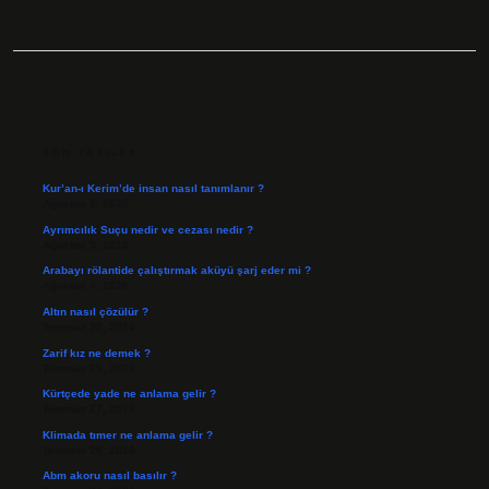
SIDEBAR
SON YAZILAR
Kur’an-ı Kerim’de insan nasıl tanımlanır ?
Ağustos 6, 2026
Ayrımcılık Suçu nedir ve cezası nedir ?
Ağustos 5, 2026
Arabayı rölantide çalıştırmak aküyü şarj eder mi ?
Ağustos 4, 2026
Altın nasıl çözülür ?
Temmuz 30, 2026
Zarif kız ne demek ?
Temmuz 29, 2026
Kürtçede yade ne anlama gelir ?
Temmuz 27, 2026
Klimada tımer ne anlama gelir ?
Temmuz 25, 2026
Abm akoru nasıl basılır ?