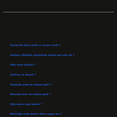
SIDEBAR
SON YAZILAR
Ayrımcılık Suçu nedir ve cezası nedir ?
Ağustos 5, 2026
Arabayı rölantide çalıştırmak aküyü şarj eder mi ?
Ağustos 4, 2026
Altın nasıl çözülür ?
Temmuz 30, 2026
Zarif kız ne demek ?
Temmuz 29, 2026
Kürtçede yade ne anlama gelir ?
Temmuz 27, 2026
Klimada tımer ne anlama gelir ?
Temmuz 25, 2026
Abm akoru nasıl basılır ?
Temmuz 24, 2026
Bekarlığa veda partisi dinen uygun mu ?