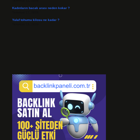
Temmuz 21, 2026
Kadınların bacak arası neden kokar ?
Temmuz 17, 2026
Yulaf tohumu kilosu ne kadar ?
Temmuz 15, 2026