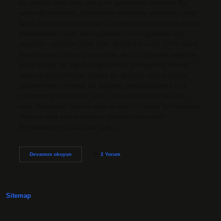
bir parçası olan idari yapıyı ve eylemlerini tanımlar. Bu
anlamda bürokrasi, hükümetler tarafından yönetilen çeşitli
kamu kurumlarından oluşan örgütlerin bütününü ve devlet
yönetiminde çeşitli idari görevleri yerine getirmek için
yaptıkları eylemleri ifade eder. Bürokrasi nedir TYT? Genel
kurallara ve ilkelere göre çalışan ve bir toplumda aşağıdan
yukarıya dar bir yapıda örgütlenmiş profesyonel olarak
atanmış görevlilerden oluşan bir gruptur. Ayrıca devlet
yönetiminde herhangi bir faaliyeti gerçekleştirmek için
uyulması gereken izin, yetki, imza ve kuralları da ifade
eder. Bürokrasi denince akla ne gelir? Türkiye’de bürokrasi
denince akla devlet işlerinin gereksiz yere uzun
formalitelerle yürütülmesi gelir…
Bürokrasi
Devamını okuyun
2 Yorum
Nedir
Kısaca
Felsefe
Sitemap