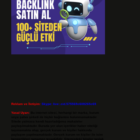
Reklam ve İletişim:
Skype: live:.cid.575569c608265c69
Yasal Uyarı:
Bu internet sitesi, herhangi bir marka, kurum
veya şahıs şirketi ile hiçbir bağlantısı bulunmamaktadır.
Sitede yalnızca kendi hazırladığımız makaleler
paylaşılmaktadır. Burada yer alan içerikler haber niteliği
taşımamakta olup, gerçek kurum ve kişiler hakkında
paylaşım yapılmamaktadır. Gerçek kurum ve kişiler ile isim
benzerlikleri tamamen tesadüfidir. Sitemizdeki bilgiler taslak