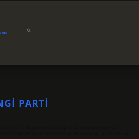
mızda
NGI PARTI
stesi AdıYayın sıklığıSiyasi görüşDoğum günüGünlükSosyalizm,
ürsesHaftalıkMilliyetçilikTürkçeGünlükMilliyetçilik, idealizm28 satır