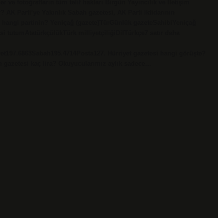
 ve fotoğrafların tüm telif hakları Birgün Yayıncılık ve İletişim
or? AK Parti’ye Yakınlık Sabah gazetesi, AK Parti iktidarının
esi hangi partinin? Yeniçağ (gazete)TürGünlük gazeteSahibiYeniçağ
si tutumAtatürkçülükTürk milliyetçiliğiDilTürkçe7 satır daha
t197.6863Sabah195.4714Posta127. Hürriyet gazetesi hangi görüşte?
n gazetesi kaç lira? Okuyucularımız aylık sadece…