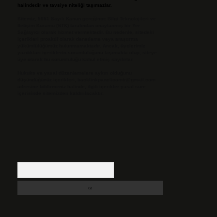
halindedir ve tavsiye niteliği taşımazlar.
Sitemiz, 5651 Sayılı Kanun gereğince Bilgi Teknolojileri ve
İletişim Kurumu (BTK) tarafından onaylanmış bir Yer
Sağlayıcı olarak hizmet vermektedir. Bu nedenle, sitedeki
içerikleri proaktif olarak denetleme veya araştırma
yükümlülüğümüz bulunmamaktadır. Ancak, üyelerimiz
yazdıkları içeriklerin sorumluluğunu taşımakta olup, siteye
üye olarak bu sorumluluğu kabul etmiş sayılırlar.
Hukuka ve yasal düzenlemelere aykırı olduğunu
düşündüğünüz içerikleri,
backlinkpanelicomtr@gmail.com
adresine bildirmeniz halinde, ilgili içerikler yasal süre
içerisinde sitemizden kaldırılacaktır.
Arama