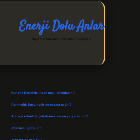
Enerji Dolu Anlar
Hayatına hareket katan kısa hikayeler!
SIDEBAR
https://ilbetgir.net/
betexper indir
SON YAZILAR
Kur’an-ı Kerim’de insan nasıl tanımlanır ?
Ağustos 6, 2026
Ayrımcılık Suçu nedir ve cezası nedir ?
Ağustos 5, 2026
Arabayı rölantide çalıştırmak aküyü şarj eder mi ?
Ağustos 4, 2026
Altın nasıl çözülür ?
Temmuz 30, 2026
Zarif kız ne demek ?