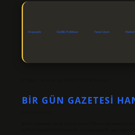
Anasayfa
Gizlilik Politikası
Yasal Uyarı
Hakkı
ETIKET:
BIR GÜN GAZETESI KIME AIT
BIR GÜN GAZETESI HA
Tarih: Aralık 2, 2024
BirGün gazetesi hangi partiye yakın? Ulusal gazetelerin li
solYeni AsyaGünlükİslamcılık, muhafazakarlık, aşırı sağcılıkH