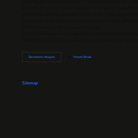
daha Bir gün gazetesi kime ait? “Sitede yayınlanan yazı, haber
Ticaret A.Ş.’ye aittir. Sabah gazetesi hangi partiyi destekliy
eğilimlerini yansıtan başlıklarıyla tanınıyor. Yeniçağ gazet
Gazetecilik ve Matbaacılık A.Ş.Kuruluş tarihi 4 Mart 2002Siya
Türkiye’de en çok satılan gazete hangisi?
TürkeiBestellungZeitungsnameAuflage1Sözcü205.3332Hürriye
HÜRRİYET GAZETESİ’nin ilkesi tarafsız gazeteciliktir. BirGü
Bir
Devamını okuyun
Yorum Bırak
Gün
Gazetesi
Hangi
Parti
Sitemap