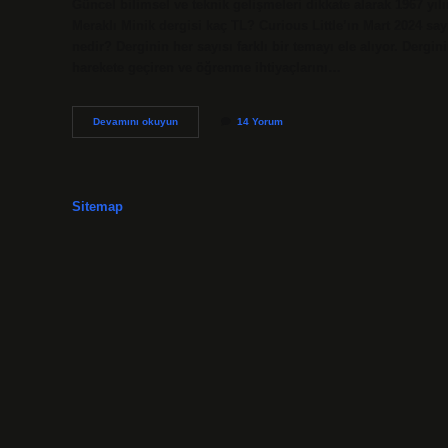
Güncel bilimsel ve teknik gelişmeleri dikkate alarak 1967 yı
Meraklı Minik dergisi kaç TL? Curious Little’ın Mart 2024 say
nedir? Derginin her sayısı farklı bir temayı ele alıyor. Derg
harekete geçiren ve öğrenme ihtiyaçlarını…
Meraklı
Devamını okuyun
14 Yorum
Minik
Kaç
Yaş
Içindir
Sitemap