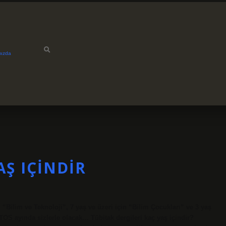
mızda
AŞ IÇINDIR
 “Bilim ve Teknoloji”, 7 yaş ve üzeri için “Bilim Çocukları” ve 3 yaş
STOS ayında sizlerle olacak… Tübitak dergileri kaç yaş içindir?