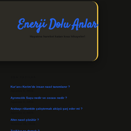
Enerji Dolu Anlar
Hayatına hareket katan kısa hikayeler!
SIDEBAR
https://ilbetgir.net/
betexpe
SON YAZILAR
Kur’an-ı Kerim’de insan nasıl tanımlanır ?
Ağustos 6, 2026
Ayrımcılık Suçu nedir ve cezası nedir ?
Ağustos 5, 2026
Arabayı rölantide çalıştırmak aküyü şarj eder mi ?
Ağustos 4, 2026
Altın nasıl çözülür ?
Temmuz 30, 2026
Zarif kız ne demek ?