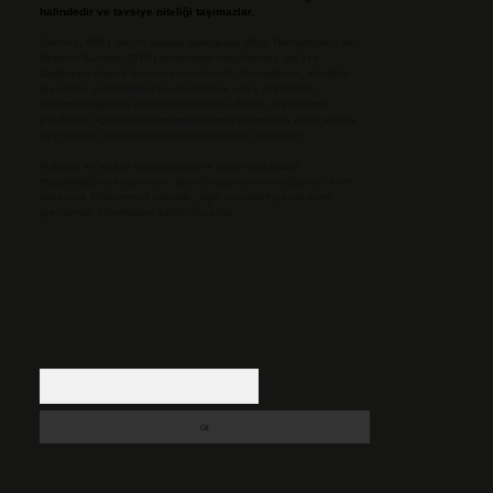
halindedir ve tavsiye niteliği taşımazlar.
Sitemiz, 5651 Sayılı Kanun gereğince Bilgi Teknolojileri ve
İletişim Kurumu (BTK) tarafından onaylanmış bir Yer
Sağlayıcı olarak hizmet vermektedir. Bu nedenle, sitedeki
içerikleri proaktif olarak denetleme veya araştırma
yükümlülüğümüz bulunmamaktadır. Ancak, üyelerimiz
yazdıkları içeriklerin sorumluluğunu taşımakta olup, siteye
üye olarak bu sorumluluğu kabul etmiş sayılırlar.
Hukuka ve yasal düzenlemelere aykırı olduğunu
düşündüğünüz içerikleri,
backlinkpanelicomtr@gmail.com
adresine bildirmeniz halinde, ilgili içerikler yasal süre
içerisinde sitemizden kaldırılacaktır.
Arama