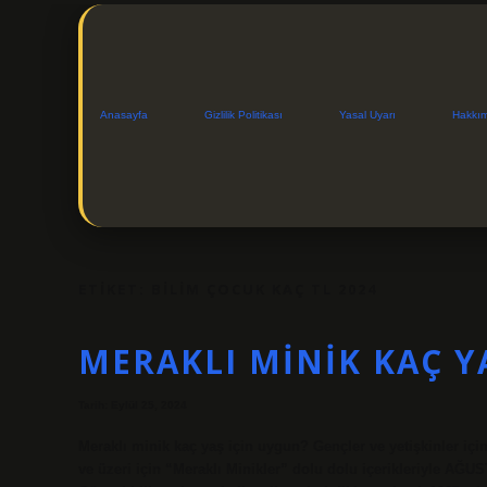
Anasayfa
Gizlilik Politikası
Yasal Uyarı
Hakkı
ETIKET:
BILIM ÇOCUK KAÇ TL 2024
MERAKLI MINIK KAÇ Y
Tarih: Eylül 25, 2024
Meraklı minik kaç yaş için uygun? Gençler ve yetişkinler için
ve üzeri için “Meraklı Minikler” dolu dolu içerikleriyle AĞU