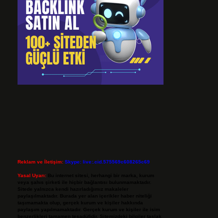
Reklam ve İletişim:
Skype: live:.cid.575569c608265c69
Yasal Uyarı:
Bu internet sitesi, herhangi bir marka, kurum
veya şahıs şirketi ile hiçbir bağlantısı bulunmamaktadır.
Sitede yalnızca kendi hazırladığımız makaleler
paylaşılmaktadır. Burada yer alan içerikler haber niteliği
taşımamakta olup, gerçek kurum ve kişiler hakkında
paylaşım yapılmamaktadır. Gerçek kurum ve kişiler ile isim
benzerlikleri tamamen tesadüfidir. Sitemizdeki bilgiler taslak