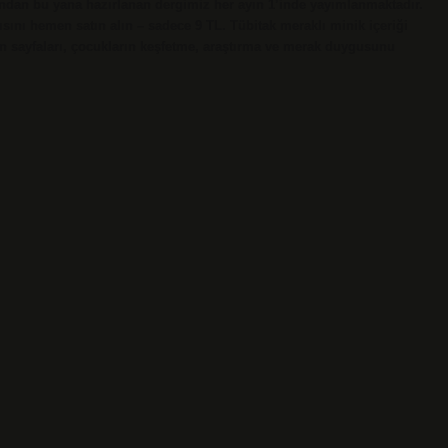
lından bu yana hazırlanan dergimiz her ayın 1’inde yayımlanmaktadır.
ısını hemen satın alın – sadece 9 TL. Tübitak meraklı minik içeriği
inin sayfaları, çocukların keşfetme, araştırma ve merak duygusunu