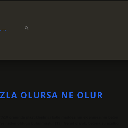
mızda
ZLA OLURSA NE OLUR
, %10 oranında plastikleştirici katkı maddesinin eklenmesinin beton
e neden olduğu bulunmuştur [12]. Genel olarak, betona su azaltıcı