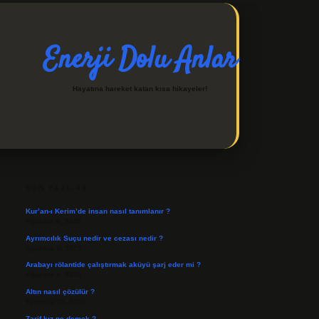
Enerji Dolu Anlar
Hayatına hareket katan kısa hikayeler!
SIDEBAR
https://ilbetgir.net/
betexper indir
SON YAZILAR
Kur’an-ı Kerim’de insan nasıl tanımlanır ?
Ağustos 6, 2026
Ayrımcılık Suçu nedir ve cezası nedir ?
Ağustos 5, 2026
Arabayı rölantide çalıştırmak aküyü şarj eder mi ?
Ağustos 4, 2026
Altın nasıl çözülür ?
Temmuz 30, 2026
Zarif kız ne demek ?