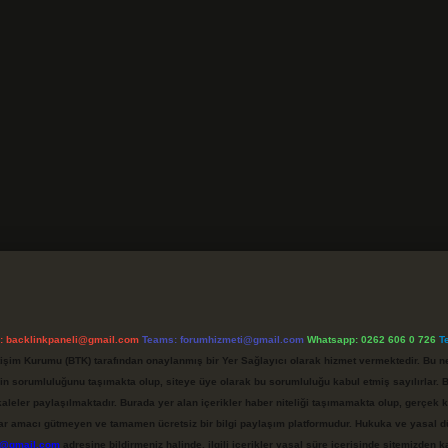
l:
backlinkpaneli@gmail.com
Teams:
forumhizmeti@gmail.com
Whatsapp: 0262 606 0 726
T
etişim Kurumu (BTK) tarafından onaylanmış bir Yer Sağlayıcı olarak hizmet vermektedir. Bu ne
 sorumluluğunu taşımakta olup, siteye üye olarak bu sorumluluğu kabul etmiş sayılırlar. Bu 
kaleler paylaşılmaktadır. Burada yer alan içerikler haber niteliği taşımamakta olup, gerç
z, kar amacı gütmeyen ve tamamen ücretsiz bir bilgi paylaşım platformudur. Hukuka ve yasal 
r@gmail.com
adresine bildirmeniz halinde, ilgili içerikler yasal süre içerisinde sitemizden ka