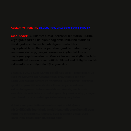
Reklam ve İletişim:
Skype: live:.cid.575569c608265c69
Yasal Uyarı:
Bu internet sitesi, herhangi bir marka, kurum
veya şahıs şirketi ile hiçbir bağlantısı bulunmamaktadır.
Sitede yalnızca kendi hazırladığımız makaleler
paylaşılmaktadır. Burada yer alan içerikler haber niteliği
taşımamakta olup, gerçek kurum ve kişiler hakkında
paylaşım yapılmamaktadır. Gerçek kurum ve kişiler ile isim
benzerlikleri tamamen tesadüfidir. Sitemizdeki bilgiler taslak
halindedir ve tavsiye niteliği taşımazlar.
Sitemiz, 5651 Sayılı Kanun gereğince Bilgi Teknolojileri ve
İletişim Kurumu (BTK) tarafından onaylanmış bir Yer
Sağlayıcı olarak hizmet vermektedir. Bu nedenle, sitedeki
içerikleri proaktif olarak denetleme veya araştırma
yükümlülüğümüz bulunmamaktadır. Ancak, üyelerimiz
yazdıkları içeriklerin sorumluluğunu taşımakta olup, siteye
üye olarak bu sorumluluğu kabul etmiş sayılırlar.
Hukuka ve yasal düzenlemelere aykırı olduğunu
düşündüğünüz içerikleri,
backlinkpanelicomtr@gmail.com
adresine bildirmeniz halinde, ilgili içerikler yasal süre
içerisinde sitemizden kaldırılacaktır.