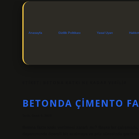
Anasayfa
Gizlilik Politikası
Yasal Uyarı
Hakkı
ETIKET:
BETONA KATKI NE KADAR VERILIR
BETONDA ÇIMENTO FA
Tarih: Ocak 9, 2025
Betona fazla katkı verilmesi zararlı mı? Başka bir çalışmada
dayanımında önemli bir azalmaya ve priz süresinde gecikmey