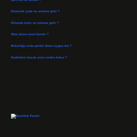
Temmuz 29, 2026
Kürtçede yade ne anlama gelir ?
Temmuz 27, 2026
Klimada tımer ne anlama gelir ?
Temmuz 25, 2026
Abm akoru nasıl basılır ?
Temmuz 24, 2026
Bekarlığa veda partisi dinen uygun mu ?
Temmuz 21, 2026
Kadınların bacak arası neden kokar ?
Temmuz 17, 2026