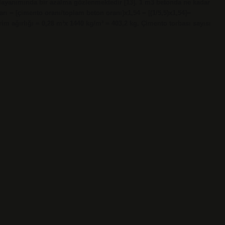
 dayanımında bir azalma gözlenmektedir [13]. 1 m3 betonda ne kadar
rı = [çimento oranı/toplam beton oranı]x1,54 = [(1/5,5)x1,54]=
im ağırlığı = 0,28 m³x 1440 kg/m³ = 403,2 kg. Çimento torbası sayısı