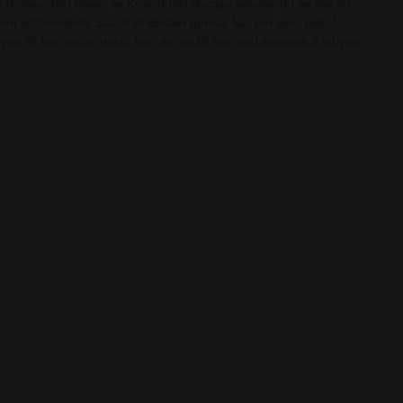
abistan’daki Gavar ve Kuveyt’teki Burgan sahalarıdır ve her iki
in edilmektedir. Suudi Arabistan günlük kaç bin varil petrol
yon 96 bin varile ulaştı. İran’da ise 68 bin varil azalarak 3 milyon