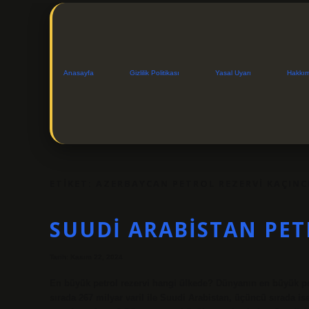
Anasayfa
Gizlilik Politikası
Yasal Uyarı
Hakkı
ETIKET:
AZERBAYCAN PETROL REZERVI KAÇINC
SUUDI ARABISTAN PET
Tarih: Kasım 22, 2024
En büyük petrol rezervi hangi ülkede? Dünyanın en büyük petr
sırada 267 milyar varil ile Suudi Arabistan, üçüncü sırada ise 