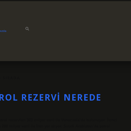
mızda
I SIRADA
ROL REZERVI NEREDE
ol rezervleri 303 milyar varil ile Venezuela’da bulunuyor. İkinci
208 milyar varil ile İran yer alıyor. Suudi Arabistan’da petrol