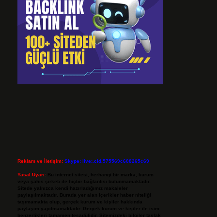
Reklam ve İletişim:
Skype: live:.cid.575569c608265c69
Yasal Uyarı:
Bu internet sitesi, herhangi bir marka, kurum
veya şahıs şirketi ile hiçbir bağlantısı bulunmamaktadır.
Sitede yalnızca kendi hazırladığımız makaleler
paylaşılmaktadır. Burada yer alan içerikler haber niteliği
taşımamakta olup, gerçek kurum ve kişiler hakkında
paylaşım yapılmamaktadır. Gerçek kurum ve kişiler ile isim
benzerlikleri tamamen tesadüfidir. Sitemizdeki bilgiler taslak