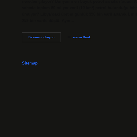
nereden çıkıyor? Dünyanın en büyük petrol sahaları Suudi Ar
sahada toplam 60 milyar varil (10 km³) petrol bulunduğu tahm
üretiyor? Libya’daki üretim günlük 556 bin varil artarak 1 mil
259 bin varile düştü. Aynı…
Suudi
Devamını okuyun
Yorum Bırak
Arabistan
Petrol
Rezervi
Nerede
Sitemap