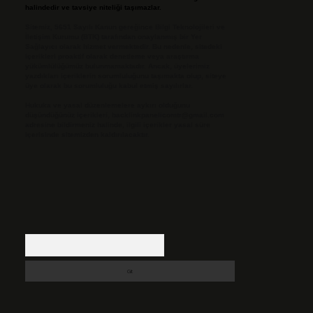
halindedir ve tavsiye niteliği taşımazlar.
Sitemiz, 5651 Sayılı Kanun gereğince Bilgi Teknolojileri ve
İletişim Kurumu (BTK) tarafından onaylanmış bir Yer
Sağlayıcı olarak hizmet vermektedir. Bu nedenle, sitedeki
içerikleri proaktif olarak denetleme veya araştırma
yükümlülüğümüz bulunmamaktadır. Ancak, üyelerimiz
yazdıkları içeriklerin sorumluluğunu taşımakta olup, siteye
üye olarak bu sorumluluğu kabul etmiş sayılırlar.
Hukuka ve yasal düzenlemelere aykırı olduğunu
düşündüğünüz içerikleri,
backlinkpanelicomtr@gmail.com
adresine bildirmeniz halinde, ilgili içerikler yasal süre
içerisinde sitemizden kaldırılacaktır.
Arama