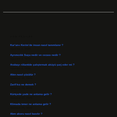
SIDEBAR
SON YAZILAR
Kur’an-ı Kerim’de insan nasıl tanımlanır ?
Ağustos 6, 2026
Ayrımcılık Suçu nedir ve cezası nedir ?
Ağustos 5, 2026
Arabayı rölantide çalıştırmak aküyü şarj eder mi ?
Ağustos 4, 2026
Altın nasıl çözülür ?
Temmuz 30, 2026
Zarif kız ne demek ?
Temmuz 29, 2026
Kürtçede yade ne anlama gelir ?
Temmuz 27, 2026
Klimada tımer ne anlama gelir ?
Temmuz 25, 2026
Abm akoru nasıl basılır ?