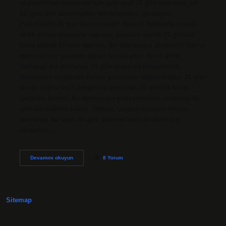
alışkanlıkları bırakmak için aynı şeyi 21 gün boyunca, tek
bir gün bile aksatmadan tekrarlamanız gerekiyor.
Psikolojide 21 gün kuralı nedir? Nedeni hakkında birçok
farklı görüş olmasına rağmen, popüler olarak 21 günlük
kural olarak bilinen kavram, bir davranışın alışkanlık haline
gelmesi için gereken süreyi temsil eder. Buna göre,
herhangi bir davranışı 21 gün boyunca tekrarlamak,
davranışın alışkanlık haline gelmesini sağlayacaktır. 21 gün
kuralı doğru mu? Araştırma sonuçları 21 günlük kuralı
geçersiz kılıyor; bir davranışın yerleşmesinin ortalama 66
gün sürdüğünü buldu. Dahası, yaygın inanışın aksine,
davranışı bir veya iki gün yapmamanın alışkanlığın
oluşumu…
21
Devamını okuyun
8 Yorum
Gün
Neden
Önemli
Sitemap