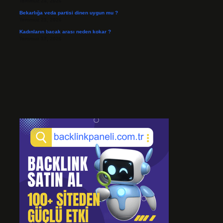
Temmuz 24, 2026
Bekarlığa veda partisi dinen uygun mu ?
Temmuz 21, 2026
Kadınların bacak arası neden kokar ?
Temmuz 17, 2026