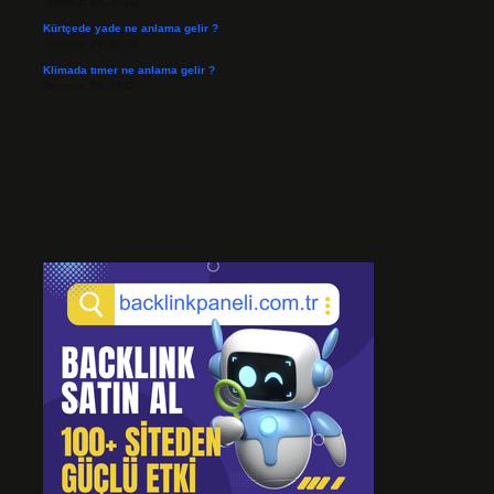
Temmuz 29, 2026
Kürtçede yade ne anlama gelir ?
Temmuz 27, 2026
Klimada tımer ne anlama gelir ?
Temmuz 25, 2026