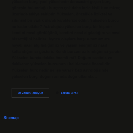
yükselen burç, yani yükselenin derecesini geçen burç,
güneşin bulunduğu burçtan çok daha fazla kişilik ve mizaç
üzerinde etkiye sahiptir. Yükselen, öncelikle fiziksel ve
zihinsel bir varlık olarak karakterize edilir. Yükselen burcu
ne kadar etkiler? Astrolojide yükselen burç, bir kişinin
kendini nasıl gördüğünü, kendini nasıl algıladığını ve nasıl
hissettiğini belirler. Ayrıca olaylara karşı tutumumuzu,
hayatı nasıl algıladığımızı ve yaşam enerjimizi nasıl
kullandığımızı gösterir. Kendi burcumuz kimliğimizi yaratır.
Yükselen burçta dakika önemli mi? Doğum saatiniz ve
dakikanız yükselen burcunuzu belirlemede önemlidir.
Yükselen burç nedir ne işe yarar? Batı astrolojisinde
yükselen burç, doğum anında doğu ufkunda…
Yükselen
Devamını okuyun
Yorum Bırak
Burç
Ne
Kadar
Önemli
Sitemap