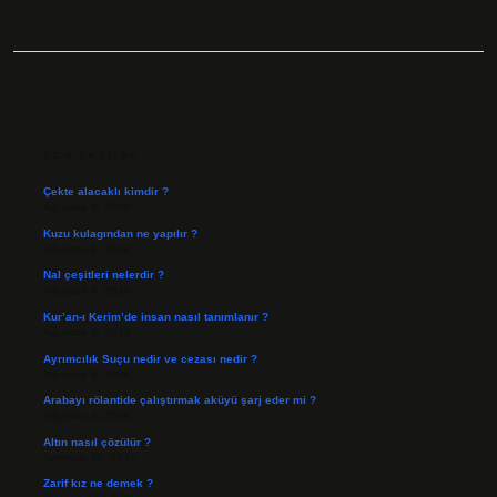
SIDEBAR
SON YAZILAR
Çekte alacaklı kimdir ?
Ağustos 9, 2026
Kuzu kulagından ne yapılır ?
Ağustos 8, 2026
Nal çeşitleri nelerdir ?
Ağustos 8, 2026
Kur’an-ı Kerim’de insan nasıl tanımlanır ?
Ağustos 6, 2026
Ayrımcılık Suçu nedir ve cezası nedir ?
Ağustos 5, 2026
Arabayı rölantide çalıştırmak aküyü şarj eder mi ?
Ağustos 4, 2026
Altın nasıl çözülür ?
Temmuz 30, 2026
Zarif kız ne demek ?