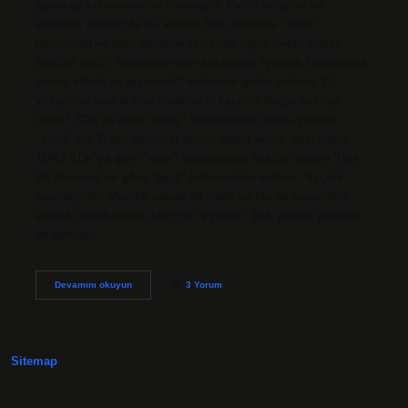
gelen aş kelimesinden türemiştir. Farklı lehçeler ve
aksanlar nedeniyle bu kelime bazı yerlerde “cook”
(pişirmek) ve bazı bölgelerde “cook” (pişirmek) olarak
telaffuz edilir. Kelimenin tam anlamıyla “yemek hazırlamak,
servis etmek ve pişirmek” anlamına gelen kelime, 17.
yüzyıldan beri kullanılmaktadır. Aşçının doğru yazılışı
nasıl? TDK’ya göre “cook” kelimesinin doğru yazımı
“cook”tur. Diğer yazımlar yanlış kabul edilir. Aşçı nedir
TDK? TDK’ya göre “aşçı” kelimesinin sözlük anlamı Türk
Dil Kurumu’na göre “aşçı” kelimesinin anlamı “aşçılık
mesleği”dir. Meslek olarak da ifade edilse de genellikle
aşçılık olarak anılır. Ahçı ne iş yapar? Şef, yemek pişirme
ve yemek…
Aşçı
Devamını okuyun
3 Yorum
Mı
Yoksa
Ahçı
Mı
Sitemap