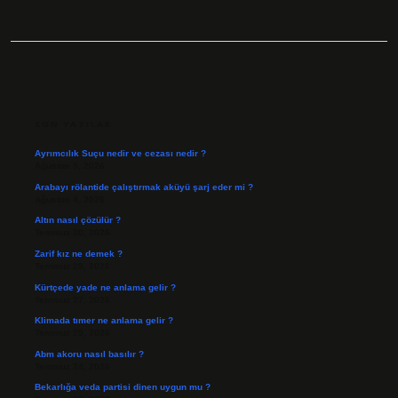
SIDEBAR
SON YAZILAR
Ayrımcılık Suçu nedir ve cezası nedir ?
Ağustos 5, 2026
Arabayı rölantide çalıştırmak aküyü şarj eder mi ?
Ağustos 4, 2026
Altın nasıl çözülür ?
Temmuz 30, 2026
Zarif kız ne demek ?
Temmuz 29, 2026
Kürtçede yade ne anlama gelir ?
Temmuz 27, 2026
Klimada tımer ne anlama gelir ?
Temmuz 25, 2026
Abm akoru nasıl basılır ?
Temmuz 24, 2026
Bekarlığa veda partisi dinen uygun mu ?