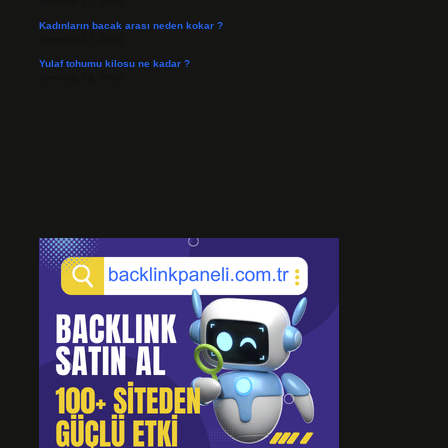
Temmuz 21, 2026
Kadınların bacak arası neden kokar ?
Temmuz 17, 2026
Yulaf tohumu kilosu ne kadar ?
Temmuz 15, 2026