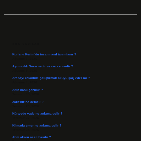
SIDEBAR
SON YAZILAR
Kur’an-ı Kerim’de insan nasıl tanımlanır ?
Ağustos 6, 2026
Ayrımcılık Suçu nedir ve cezası nedir ?
Ağustos 5, 2026
Arabayı rölantide çalıştırmak aküyü şarj eder mi ?
Ağustos 4, 2026
Altın nasıl çözülür ?
Temmuz 30, 2026
Zarif kız ne demek ?
Temmuz 29, 2026
Kürtçede yade ne anlama gelir ?
Temmuz 27, 2026
Klimada tımer ne anlama gelir ?
Temmuz 25, 2026
Abm akoru nasıl basılır ?