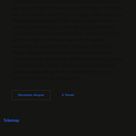
isimlerinden bir isim zikredildiğinde, “celle celalühü ve
celle şanuhü” yani “büyüklüğü ve şanı övülsün” ifadesinin
ardından annesine karşı hürmet ve saygı ifadesi gelmelidir.
Allah isminin ardından “Teala” demek yeterlidir. Allahın
isimleri nelerdir? Kur’an-ı Kerim’de geçen isimlerin bir
kısmı yabancı kökenli olmakla birlikte, mahalli telaffuz ve
yeni anlam yükleriyle Arapçalaştırılmış (Muarreb)
isimlerden oluşmaktadır; Allah, Rahman, Halik, Malik,
Hakem, Hannan, Sultan, Kebir, Fatır, Fettah, Rab, Hadi,
Tevvab, Musavvir, Kuddus vb. Allah’ın 99 isminden 3 tanesi
nedir? Allah (اللَّهُ): Varlığı zorunlu ve bütün mükemmel
sıfatları kuşatan tek yaratıcının, hakiki Tanrı’nın özel
ismidir. er-Rahman (الرَّحْمنُ): Sonsuz…
Celle
Devamını okuyun
2 Yorum
Celalühü
Allahın
Ismi
Mi
Sitemap