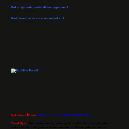
Temmuz 24, 2026
Bekarlığa veda partisi dinen uygun mu ?
Temmuz 21, 2026
Kadınların bacak arası neden kokar ?
Temmuz 17, 2026
Reklam ve İletişim:
Skype: live:.cid.575569c608265c69
Yasal Uyarı:
Bu internet sitesi, herhangi bir marka, kurum veya şahıs
şirketi ile hiçbir bağlantısı bulunmamaktadır. Sitede yalnızca kendi