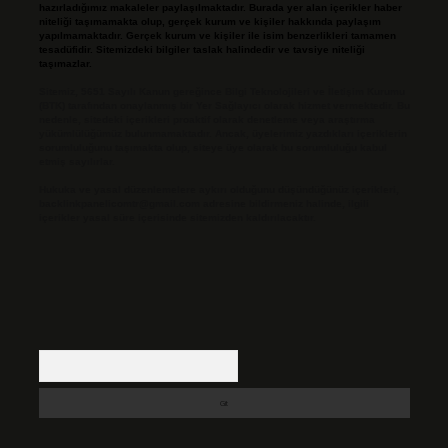
hazırladığımız makaleler paylaşılmaktadır. Burada yer alan içerikler haber
niteliği taşımamakta olup, gerçek kurum ve kişiler hakkında paylaşım
yapılmamaktadır. Gerçek kurum ve kişiler ile isim benzerlikleri tamamen
tesadüfidir. Sitemizdeki bilgiler taslak halindedir ve tavsiye niteliği
taşımazlar.
Sitemiz, 5651 Sayılı Kanun gereğince Bilgi Teknolojileri ve İletişim Kurumu
(BTK) tarafından onaylanmış bir Yer Sağlayıcı olarak hizmet vermektedir. Bu
nedenle, sitedeki içerikleri proaktif olarak denetleme veya araştırma
yükümlülüğümüz bulunmamaktadır. Ancak, üyelerimiz yazdıkları içeriklerin
sorumluluğunu taşımakta olup, siteye üye olarak bu sorumluluğu kabul
etmiş sayılırlar.
Hukuka ve yasal düzenlemelere aykırı olduğunu düşündüğünüz içerikleri,
backlinkpanelicomtr@gmail.com
adresine bildirmeniz halinde, ilgili
içerikler yasal süre içerisinde sitemizden kaldırılacaktır.
Arama