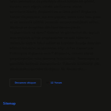
farklı tanımlansa da psikolojik olarak bireyin bir görevi,
durumu veya olguyu sürekli sürdürmesi olarak
tanımlanmaktadır. Alışkanlık ne anlama gelir? Alışkanlık
Tanımı Alışkanlıklar, ara sıra yapılan, sonra rutin hale gelen
ve en sonunda günlük yaşamda vazgeçemediğimiz eylem,
düşünce ve duygulara dönüşen davranışlardır.
Alışkanlıklara ne denir? Gelenek ve görenekler; Bir toplum
veya topluluk içinde onaylanabilen ve eski kökenleri
nedeniyle saygın kabul edilen ve kuşaktan kuşağa aktarılan
kültürel kalıntılar, alışkanlıklar, bilgi, örf ve davranışlar.
Psikolojide alışkanlık nedir? Alışkanlık, düzenli olarak
gerçekleştirilen rutin davranış örüntüsüdür. Tekrarlayan ve
genellikle bilinçsiz davranışlardır. Yukarıda belirtildiği gibi,
düşünmeden gerçekleştirdiğimiz bir davranıştır.…
Alışkanlık
Devamını okuyun
12 Yorum
Olmak
Ne
Demek
Sitemap