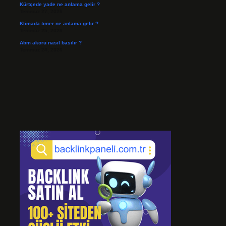
Kürtçede yade ne anlama gelir ?
Temmuz 27, 2026
Klimada tımer ne anlama gelir ?
Temmuz 25, 2026
Abm akoru nasıl basılır ?
Temmuz 24, 2026