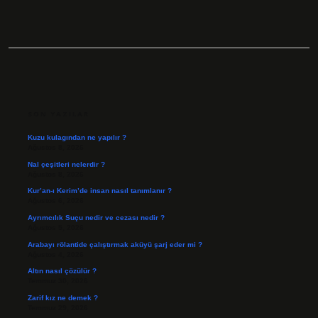
SIDEBAR
SON YAZILAR
Kuzu kulagından ne yapılır ?
Ağustos 8, 2026
Nal çeşitleri nelerdir ?
Ağustos 8, 2026
Kur’an-ı Kerim’de insan nasıl tanımlanır ?
Ağustos 6, 2026
Ayrımcılık Suçu nedir ve cezası nedir ?
Ağustos 5, 2026
Arabayı rölantide çalıştırmak aküyü şarj eder mi ?
Ağustos 4, 2026
Altın nasıl çözülür ?
Temmuz 30, 2026
Zarif kız ne demek ?
Temmuz 29, 2026