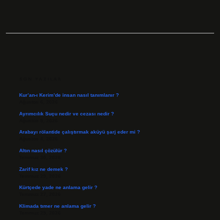
SIDEBAR
SON YAZILAR
Kur’an-ı Kerim’de insan nasıl tanımlanır ?
Ağustos 6, 2026
Ayrımcılık Suçu nedir ve cezası nedir ?
Ağustos 5, 2026
Arabayı rölantide çalıştırmak aküyü şarj eder mi ?
Ağustos 4, 2026
Altın nasıl çözülür ?
Temmuz 30, 2026
Zarif kız ne demek ?
Temmuz 29, 2026
Kürtçede yade ne anlama gelir ?
Temmuz 27, 2026
Klimada tımer ne anlama gelir ?
Temmuz 25, 2026