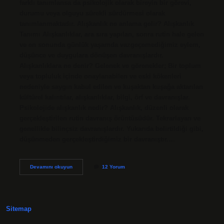
farklı tanımlansa da psikolojik olarak bireyin bir görevi,
durumu veya olguyu sürekli sürdürmesi olarak
tanımlanmaktadır. Alışkanlık ne anlama gelir? Alışkanlık
Tanımı Alışkanlıklar, ara sıra yapılan, sonra rutin hale gelen
ve en sonunda günlük yaşamda vazgeçemediğimiz eylem,
düşünce ve duygulara dönüşen davranışlardır.
Alışkanlıklara ne denir? Gelenek ve görenekler; Bir toplum
veya topluluk içinde onaylanabilen ve eski kökenleri
nedeniyle saygın kabul edilen ve kuşaktan kuşağa aktarılan
kültürel kalıntılar, alışkanlıklar, bilgi, örf ve davranışlar.
Psikolojide alışkanlık nedir? Alışkanlık, düzenli olarak
gerçekleştirilen rutin davranış örüntüsüdür. Tekrarlayan ve
genellikle bilinçsiz davranışlardır. Yukarıda belirtildiği gibi,
düşünmeden gerçekleştirdiğimiz bir davranıştır.…
Alışkanlık
Devamını okuyun
12 Yorum
Olmak
Ne
Demek
Sitemap