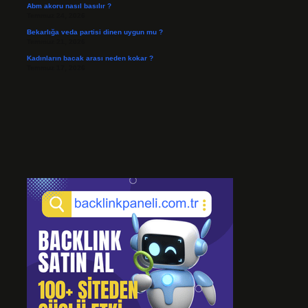
Abm akoru nasıl basılır ?
Temmuz 24, 2026
Bekarlığa veda partisi dinen uygun mu ?
Temmuz 21, 2026
Kadınların bacak arası neden kokar ?
Temmuz 17, 2026