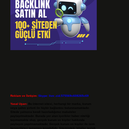
Reklam ve İletişim:
Skype: live:.cid.575569c608265c69
Yasal Uyarı:
Bu internet sitesi, herhangi bir marka, kurum
veya şahıs şirketi ile hiçbir bağlantısı bulunmamaktadır.
Sitede yalnızca kendi hazırladığımız makaleler
paylaşılmaktadır. Burada yer alan içerikler haber niteliği
taşımamakta olup, gerçek kurum ve kişiler hakkında
paylaşım yapılmamaktadır. Gerçek kurum ve kişiler ile isim
benzerlikleri tamamen tesadüfidir. Sitemizdeki bilgiler taslak