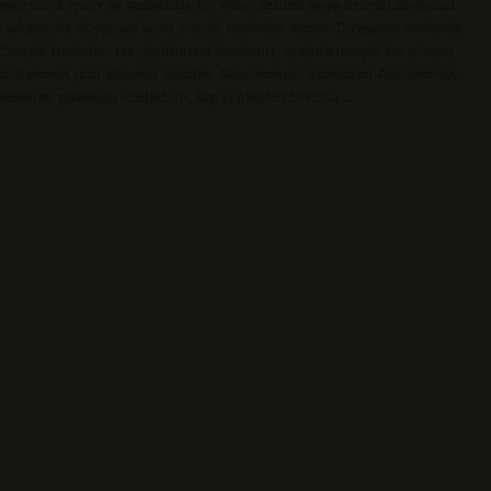
aygısızlık içerir ve genellikle bir öfke, üzüntü veya üzüntü duygusu
kle arkasında duygusal veya sosyal nedenler vardır. Duygusal nedenler
r. Sosyal nedenler ise, toplumsal baskının, aşağılanmayla karşılaşan
n dışlanmak gibi etkenler olabilir. Alazlanmak: Sonuçları Alazlanmak,
kendine güvenini azaltabilir, kişiyi öfkelendirebilir…