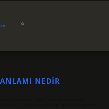
mızda
ANLAMI NEDIR
 bir kişinin saygısızlık, küçümseme veya hakaret olarak
Alazlanmak, bir kişinin kendini güvensiz hissetmesine veya mahcup