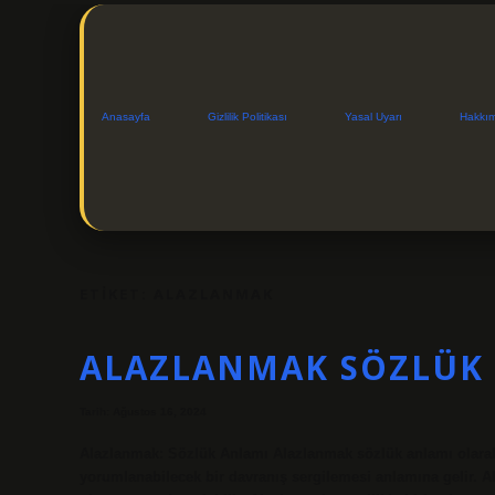
Anasayfa
Gizlilik Politikası
Yasal Uyarı
Hakkı
ETIKET:
ALAZLANMAK
ALAZLANMAK SÖZLÜK 
Tarih: Ağustos 16, 2024
Alazlanmak: Sözlük Anlamı Alazlanmak sözlük anlamı olarak,
yorumlanabilecek bir davranış sergilemesi anlamına gelir. 