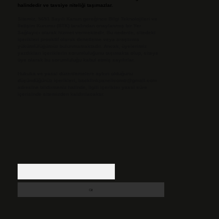
halindedir ve tavsiye niteliği taşımazlar.
Sitemiz, 5651 Sayılı Kanun gereğince Bilgi Teknolojileri ve
İletişim Kurumu (BTK) tarafından onaylanmış bir Yer
Sağlayıcı olarak hizmet vermektedir. Bu nedenle, sitedeki
içerikleri proaktif olarak denetleme veya araştırma
yükümlülüğümüz bulunmamaktadır. Ancak, üyelerimiz
yazdıkları içeriklerin sorumluluğunu taşımakta olup, siteye
üye olarak bu sorumluluğu kabul etmiş sayılırlar.
Hukuka ve yasal düzenlemelere aykırı olduğunu
düşündüğünüz içerikleri,
backlinkpanelicomtr@gmail.com
adresine bildirmeniz halinde, ilgili içerikler yasal süre
içerisinde sitemizden kaldırılacaktır.
Arama