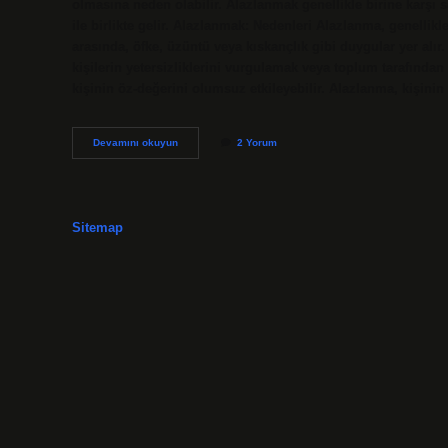
olmasına neden olabilir. Alazlanmak genellikle birine karşı s
ile birlikte gelir. Alazlanmak: Nedenleri Alazlanma, genelli
arasında, öfke, üzüntü veya kıskançlık gibi duygular yer alı
kişilerin yetersizliklerini vurgulamak veya toplum tarafında
kişinin öz-değerini olumsuz etkileyebilir. Alazlanma, kişinin 
Alazlanmak
Devamını okuyun
2 Yorum
sözlük
anlamı
nedir
Sitemap