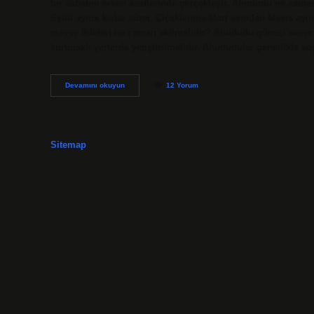
bir sabahın erken saatlerinde gerçekleşir. Ahududu ne zaman
Eylül ayına kadar sürer. Çiçeklenme Mart ayından Mayıs ayına
meyve fideleri ne zaman ekilmelidir? Ahududu güneşi sever
korunaklı yerlerde yetiştirilmelidir. Ahududular genellikle s
Ahududu
Devamını okuyun
12 Yorum
Kaç
Yaşında
Meyve
Verir
Sitemap