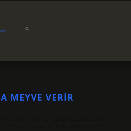
mızda
A MEYVE VERIR
eyve veren çeşitler için hasat Ağustos ayında başlar ve Eylül
n 20-25 gün sonra hasat olgunluğuna ulaşır. Hasat her 2-3 günde