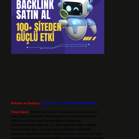
Reklam ve İletişim:
Skype: live:.cid.575569c608265c69
Yasal Uyarı:
Bu internet sitesi, herhangi bir marka, kurum
veya şahıs şirketi ile hiçbir bağlantısı bulunmamaktadır.
Sitede yalnızca kendi hazırladığımız makaleler
paylaşılmaktadır. Burada yer alan içerikler haber niteliği
taşımamakta olup, gerçek kurum ve kişiler hakkında
paylaşım yapılmamaktadır. Gerçek kurum ve kişiler ile isim
benzerlikleri tamamen tesadüfidir. Sitemizdeki bilgiler taslak