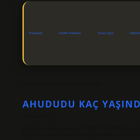
Anasayfa
Gizlilik Politikası
Yasal Uyarı
Hakkı
ETIKET:
AHUDUDU SU ISTER MI
AHUDUDU KAÇ YAŞIND
Tarih: Ekim 7, 2024
Ahududu ne zaman meyve verir? VERİM – HASAT Daha sonra m
ayının sonuna kadar sürer. Ahududu meyveleri çiçeklenmede