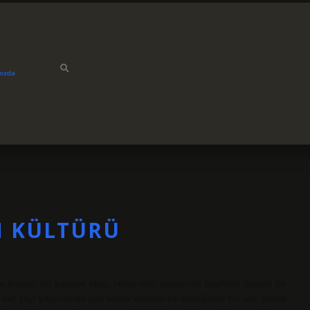
mızda
N KÜLTÜRÜ
önemli bir kavram olup, İslam dini içerisinde özellikle önemli bir
ı her şeyi yapmamak için kendi kendimize verdiğimiz bir söz olarak