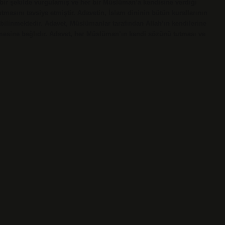
bir şekilde vurgulamış ve her bir Müslüman’a kendisine verdiği
utmasını tavsiye etmiştir. Adavetin, İslam dininin bütün kurallarının
ilinmektedir. Adavet, Müslümanlar tarafından Allah’ın kendilerine
nmesine bağlıdır. Adavet, her Müslüman’ın kendi sözünü tutması ve