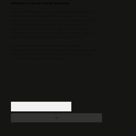
halindedir ve tavsiye niteliği taşımazlar.
Sitemiz, 5651 Sayılı Kanun gereğince Bilgi Teknolojileri ve
İletişim Kurumu (BTK) tarafından onaylanmış bir Yer
Sağlayıcı olarak hizmet vermektedir. Bu nedenle, sitedeki
içerikleri proaktif olarak denetleme veya araştırma
yükümlülüğümüz bulunmamaktadır. Ancak, üyelerimiz
yazdıkları içeriklerin sorumluluğunu taşımakta olup, siteye
üye olarak bu sorumluluğu kabul etmiş sayılırlar.
Hukuka ve yasal düzenlemelere aykırı olduğunu
düşündüğünüz içerikleri,
backlinkpanelicomtr@gmail.com
adresine bildirmeniz halinde, ilgili içerikler yasal süre
içerisinde sitemizden kaldırılacaktır.
Arama