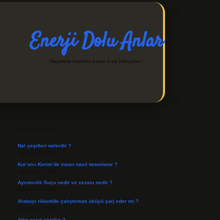
Enerji Dolu Anlar
Hayatına hareket katan kısa hikayeler!
SIDEBAR
https://ilbetgir.net/
betexper indir
SON YAZILAR
Nal çeşitleri nelerdir ?
Ağustos 8, 2026
Kur’an-ı Kerim’de insan nasıl tanımlanır ?
Ağustos 6, 2026
Ayrımcılık Suçu nedir ve cezası nedir ?
Ağustos 5, 2026
Arabayı rölantide çalıştırmak aküyü şarj eder mi ?
Ağustos 4, 2026
Altın nasıl çözülür ?