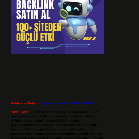
Reklam ve İletişim:
Skype: live:.cid.575569c608265c69
Yasal Uyarı:
Bu internet sitesi, herhangi bir marka, kurum
veya şahıs şirketi ile hiçbir bağlantısı bulunmamaktadır.
Sitede yalnızca kendi hazırladığımız makaleler
paylaşılmaktadır. Burada yer alan içerikler haber niteliği
taşımamakta olup, gerçek kurum ve kişiler hakkında
paylaşım yapılmamaktadır. Gerçek kurum ve kişiler ile isim
benzerlikleri tamamen tesadüfidir. Sitemizdeki bilgiler taslak