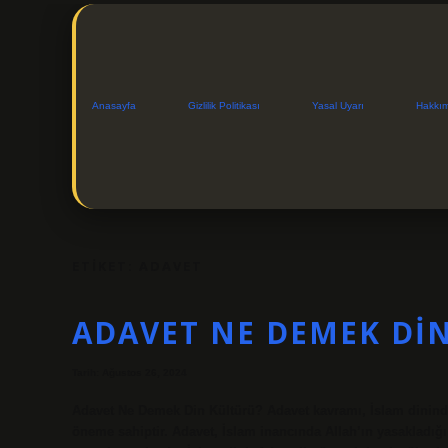
Anasayfa
Gizlilik Politikası
Yasal Uyarı
Hakkı
ETIKET:
ADAVET
ADAVET NE DEMEK DI
Tarih: Ağustos 26, 2024
Adavet Ne Demek Din Kültürü? Adavet kavramı, İslam dininde 
öneme sahiptir. Adavet, İslam inancında Allah’ın yasakladığ