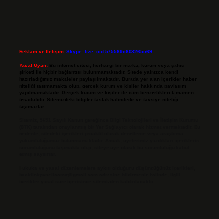
Reklam ve İletişim:
Skype: live:.cid.575569c608265c69
Yasal Uyarı:
Bu internet sitesi, herhangi bir marka, kurum veya şahıs
şirketi ile hiçbir bağlantısı bulunmamaktadır. Sitede yalnızca kendi
hazırladığımız makaleler paylaşılmaktadır. Burada yer alan içerikler haber
niteliği taşımamakta olup, gerçek kurum ve kişiler hakkında paylaşım
yapılmamaktadır. Gerçek kurum ve kişiler ile isim benzerlikleri tamamen
tesadüfidir. Sitemizdeki bilgiler taslak halindedir ve tavsiye niteliği
taşımazlar.
Sitemiz, 5651 Sayılı Kanun gereğince Bilgi Teknolojileri ve İletişim Kurumu
(BTK) tarafından onaylanmış bir Yer Sağlayıcı olarak hizmet vermektedir. Bu
nedenle, sitedeki içerikleri proaktif olarak denetleme veya araştırma
yükümlülüğümüz bulunmamaktadır. Ancak, üyelerimiz yazdıkları içeriklerin
sorumluluğunu taşımakta olup, siteye üye olarak bu sorumluluğu kabul
etmiş sayılırlar.
Hukuka ve yasal düzenlemelere aykırı olduğunu düşündüğünüz içerikleri,
backlinkpanelicomtr@gmail.com
adresine bildirmeniz halinde, ilgili
içerikler yasal süre içerisinde sitemizden kaldırılacaktır.