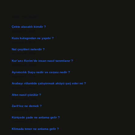
SIDEBAR
SON YAZILAR
Çekte alacaklı kimdir ?
Ağustos 9, 2026
Kuzu kulagından ne yapılır ?
Ağustos 8, 2026
Nal çeşitleri nelerdir ?
Ağustos 8, 2026
Kur’an-ı Kerim’de insan nasıl tanımlanır ?
Ağustos 6, 2026
Ayrımcılık Suçu nedir ve cezası nedir ?
Ağustos 5, 2026
Arabayı rölantide çalıştırmak aküyü şarj eder mi ?
Ağustos 4, 2026
Altın nasıl çözülür ?
Temmuz 30, 2026
Zarif kız ne demek ?
Temmuz 29, 2026
Kürtçede yade ne anlama gelir ?
Temmuz 27, 2026
Klimada tımer ne anlama gelir ?
Temmuz 25, 2026