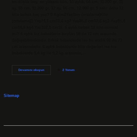
en düşük boy, en yüksek kilo, 10 aylık, 64 cm, 11.200 gr, 11
ay, 65 cm, 11.200 gr, 12 ay, 66 cm, 12.000 gr, 9 satır daha 12
kilo bebek kaç yaş? 0 Kg/m2YaşBoy (ortalama)Kilo
(ortalama)1 Yaş74,1 cm10,6 kg2 Yaş86,8 cm12,6 kg3 Yaş95,4
cm14,8 kg4 Yaş102,5 cm16. 6 aylık bebek 12 kilo normal
mi? 6 aylık kız bebeklerin boyları 58 ile 72 cm arasında
değişebilmektedir. Erkek bebeklerde ise bu aralık 60 ile 73
cm arasındadır. 6 aylık bebeklerde kilo değerleri ise kız
bebeklerde 5,4 kg ile 9,2 kg arasında,…
12
Devamını okuyun
2 Yorum
Kg
Bebek
Kaç
Aylık
Sitemap