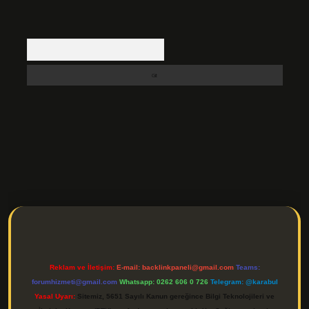
Arama
.net/
betexper indir
Reklam ve İletişim:
E-mail:
backlinkpaneli@gmail.com
Teams:
forumhizmeti@gmail.com
Whatsapp: 0262 606 0 726
Telegram: @karabul
Yasal Uyarı:
Sitemiz, 5651 Sayılı Kanun gereğince Bilgi Teknolojileri ve