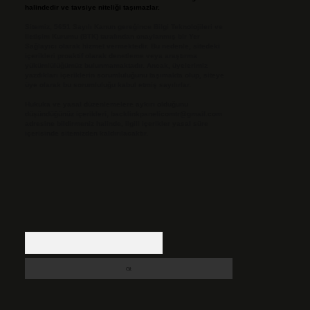
halindedir ve tavsiye niteliği taşımazlar.
Sitemiz, 5651 Sayılı Kanun gereğince Bilgi Teknolojileri ve
İletişim Kurumu (BTK) tarafından onaylanmış bir Yer
Sağlayıcı olarak hizmet vermektedir. Bu nedenle, sitedeki
içerikleri proaktif olarak denetleme veya araştırma
yükümlülüğümüz bulunmamaktadır. Ancak, üyelerimiz
yazdıkları içeriklerin sorumluluğunu taşımakta olup, siteye
üye olarak bu sorumluluğu kabul etmiş sayılırlar.
Hukuka ve yasal düzenlemelere aykırı olduğunu
düşündüğünüz içerikleri,
backlinkpanelicomtr@gmail.com
adresine bildirmeniz halinde, ilgili içerikler yasal süre
içerisinde sitemizden kaldırılacaktır.
Arama