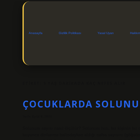
Anasayfa
Gizlilik Politikası
Yasal Uyarı
Hakkı
ETIKET:
5 YAŞ DAKIKADA KAÇ NEFES ALIR
ÇOCUKLARDA SOLUNUM
Tarih: Eylül 8, 2024
Solunum sayısı nasıl ölçülür? Solunum hızı, bir kişinin bir d
boyunca dinlenme halindeyken aldığı nefes sayısını (göğsün 