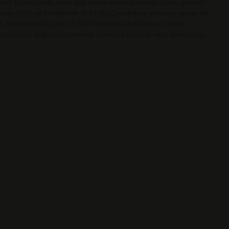
inin bir dakikada nefes alıp verme sayısı solunum hızını gösterir.
larda 16-22 ve bebeklerde 18-24’tür. Çocuklarda solunum sayısı kaç
. Bebeklerde bu sayı 18 ila 24 arasında değişirken, normal
 hızınız bu değerlerin anormal derecede üstünde veya altındaysa,…