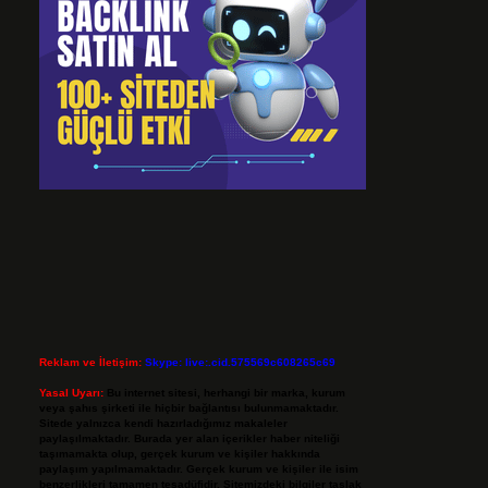
Reklam ve İletişim:
Skype: live:.cid.575569c608265c69
Yasal Uyarı:
Bu internet sitesi, herhangi bir marka, kurum
veya şahıs şirketi ile hiçbir bağlantısı bulunmamaktadır.
Sitede yalnızca kendi hazırladığımız makaleler
paylaşılmaktadır. Burada yer alan içerikler haber niteliği
taşımamakta olup, gerçek kurum ve kişiler hakkında
paylaşım yapılmamaktadır. Gerçek kurum ve kişiler ile isim
benzerlikleri tamamen tesadüfidir. Sitemizdeki bilgiler taslak