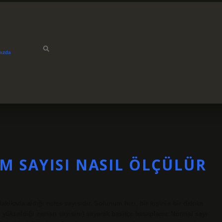
mızda
 SAYISI NASIL ÖLÇÜLÜR
akikada aldığı nefes sayısıdır. Solunum hızı, bir kişinin bir dakika
yükseldiği zaman sayısını) sayarak basitçe hesaplanır. Normal sayı