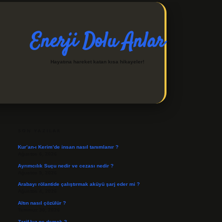
Enerji Dolu Anlar
Hayatına hareket katan kısa hikayeler!
SIDEBAR
https://ilbetgir.net/
betexp
SON YAZILAR
Kur’an-ı Kerim’de insan nasıl tanımlanır ?
Ağustos 6, 2026
Ayrımcılık Suçu nedir ve cezası nedir ?
Ağustos 5, 2026
Arabayı rölantide çalıştırmak aküyü şarj eder mi ?
Ağustos 4, 2026
Altın nasıl çözülür ?
Temmuz 30, 2026
Zarif kız ne demek ?