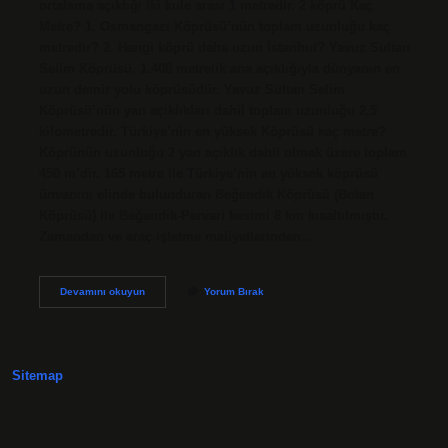
ortalama açıklığı iki kule arası 1 metredir. 2 köprü Kaç
Metre? 1. Osmangazi Köprüsü’nün toplam uzunluğu kaç
metredir? 2. Hangi köprü daha uzun İstanbul? Yavuz Sultan
Selim Köprüsü, 1.408 metrelik ana açıklığıyla dünyanın en
uzun demir yolu köprüsüdür. Yavuz Sultan Selim
Köprüsü’nün yan açıklıkları dahil toplam uzunluğu 2,5
kilometredir. Türkiye’nin en yüksek Köprüsü kaç metre?
Köprünün uzunluğu 2 yan açıklık dahil olmak üzere toplam
450 m’dir. 165 metre ile Türkiye’nin en yüksek köprüsü
ünvanını elinde bulunduran Beğendik Köprüsü (Botan
Köprüsü) ile Beğendik-Pervari kesimi 8 km kısaltılmıştır.
Zamandan ve araç işletme maliyetlerinden…
Istanbul
Devamını okuyun
Yorum Bırak
Köprüsü
Kaç
M
Sitemap