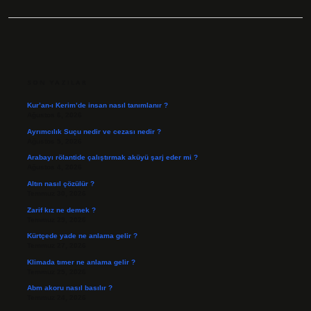
SIDEBAR
SON YAZILAR
Kur’an-ı Kerim’de insan nasıl tanımlanır ?
Ağustos 6, 2026
Ayrımcılık Suçu nedir ve cezası nedir ?
Ağustos 5, 2026
Arabayı rölantide çalıştırmak aküyü şarj eder mi ?
Ağustos 4, 2026
Altın nasıl çözülür ?
Temmuz 30, 2026
Zarif kız ne demek ?
Temmuz 29, 2026
Kürtçede yade ne anlama gelir ?
Temmuz 27, 2026
Klimada tımer ne anlama gelir ?
Temmuz 25, 2026
Abm akoru nasıl basılır ?
Temmuz 24, 2026