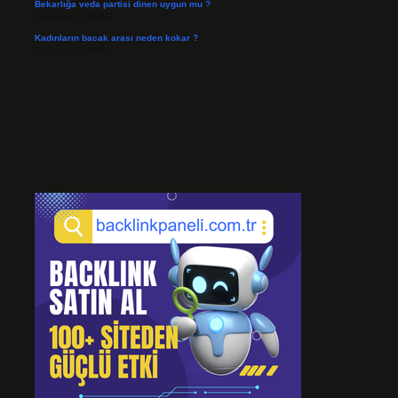
Bekarlığa veda partisi dinen uygun mu ?
Temmuz 21, 2026
Kadınların bacak arası neden kokar ?
Temmuz 17, 2026