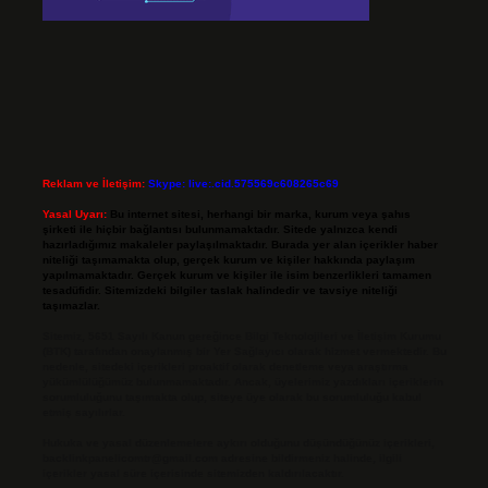
Reklam ve İletişim:
Skype: live:.cid.575569c608265c69
Yasal Uyarı:
Bu internet sitesi, herhangi bir marka, kurum veya şahıs
şirketi ile hiçbir bağlantısı bulunmamaktadır. Sitede yalnızca kendi
hazırladığımız makaleler paylaşılmaktadır. Burada yer alan içerikler haber
niteliği taşımamakta olup, gerçek kurum ve kişiler hakkında paylaşım
yapılmamaktadır. Gerçek kurum ve kişiler ile isim benzerlikleri tamamen
tesadüfidir. Sitemizdeki bilgiler taslak halindedir ve tavsiye niteliği
taşımazlar.
Sitemiz, 5651 Sayılı Kanun gereğince Bilgi Teknolojileri ve İletişim Kurumu
(BTK) tarafından onaylanmış bir Yer Sağlayıcı olarak hizmet vermektedir. Bu
nedenle, sitedeki içerikleri proaktif olarak denetleme veya araştırma
yükümlülüğümüz bulunmamaktadır. Ancak, üyelerimiz yazdıkları içeriklerin
sorumluluğunu taşımakta olup, siteye üye olarak bu sorumluluğu kabul
etmiş sayılırlar.
Hukuka ve yasal düzenlemelere aykırı olduğunu düşündüğünüz içerikleri,
backlinkpanelicomtr@gmail.com
adresine bildirmeniz halinde, ilgili
içerikler yasal süre içerisinde sitemizden kaldırılacaktır.