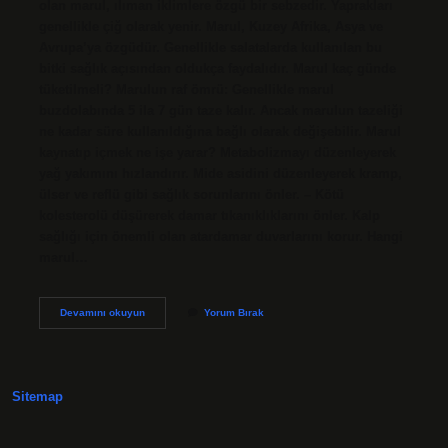
olan marul, ılıman iklimlere özgü bir sebzedir. Yaprakları
genellikle çiğ olarak yenir. Marul, Kuzey Afrika, Asya ve
Avrupa’ya özgüdür. Genellikle salatalarda kullanılan bu
bitki sağlık açısından oldukça faydalıdır. Marul kaç günde
tüketilmeli? Marulun raf ömrü: Genellikle marul
buzdolabında 5 ila 7 gün taze kalır. Ancak marulun tazeliği
ne kadar süre kullanıldığına bağlı olarak değişebilir. Marul
kaynatıp içmek ne işe yarar? Metabolizmayı düzenleyerek
yağ yakımını hızlandırır. Mide asidini düzenleyerek kramp,
ülser ve reflü gibi sağlık sorunlarını önler. – Kötü
kolesterolü düşürerek damar tıkanıklıklarını önler. Kalp
sağlığı için önemli olan atardamar duvarlarını korur. Hangi
marul…
Marul
Devamını okuyun
Yorum Bırak
Nasıl
Tüketilmeli
Sitemap