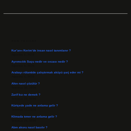
SIDEBAR
SON YAZILAR
Kur’an-ı Kerim’de insan nasıl tanımlanır ?
Ağustos 6, 2026
Ayrımcılık Suçu nedir ve cezası nedir ?
Ağustos 5, 2026
Arabayı rölantide çalıştırmak aküyü şarj eder mi ?
Ağustos 4, 2026
Altın nasıl çözülür ?
Temmuz 30, 2026
Zarif kız ne demek ?
Temmuz 29, 2026
Kürtçede yade ne anlama gelir ?
Temmuz 27, 2026
Klimada tımer ne anlama gelir ?
Temmuz 25, 2026
Abm akoru nasıl basılır ?