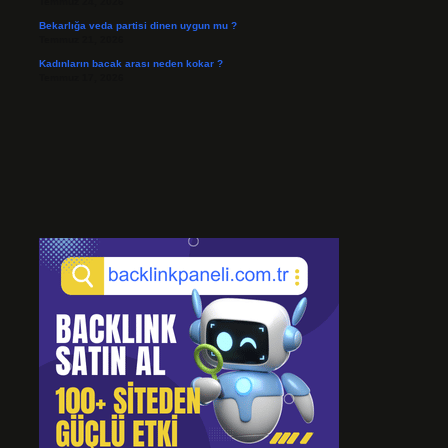
Temmuz 24, 2026
Bekarlığa veda partisi dinen uygun mu ?
Temmuz 21, 2026
Kadınların bacak arası neden kokar ?
Temmuz 17, 2026