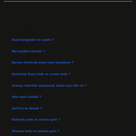
SIDEBAR
SON YAZILAR
Kuzu kulagından ne yapılır ?
Ağustos 8, 2026
Nal çeşitleri nelerdir ?
Ağustos 8, 2026
Kur’an-ı Kerim’de insan nasıl tanımlanır ?
Ağustos 6, 2026
Ayrımcılık Suçu nedir ve cezası nedir ?
Ağustos 5, 2026
Arabayı rölantide çalıştırmak aküyü şarj eder mi ?
Ağustos 4, 2026
Altın nasıl çözülür ?
Temmuz 30, 2026
Zarif kız ne demek ?
Temmuz 29, 2026
Kürtçede yade ne anlama gelir ?
Temmuz 27, 2026
Klimada tımer ne anlama gelir ?
Temmuz 25, 2026