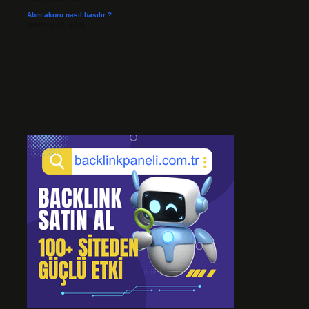
Abm akoru nasıl basılır ?
Temmuz 24, 2026