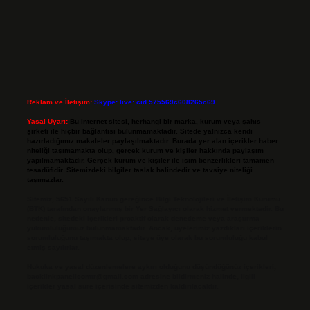
Reklam ve İletişim:
Skype: live:.cid.575569c608265c69
Yasal Uyarı:
Bu internet sitesi, herhangi bir marka, kurum veya şahıs
şirketi ile hiçbir bağlantısı bulunmamaktadır. Sitede yalnızca kendi
hazırladığımız makaleler paylaşılmaktadır. Burada yer alan içerikler haber
niteliği taşımamakta olup, gerçek kurum ve kişiler hakkında paylaşım
yapılmamaktadır. Gerçek kurum ve kişiler ile isim benzerlikleri tamamen
tesadüfidir. Sitemizdeki bilgiler taslak halindedir ve tavsiye niteliği
taşımazlar.
Sitemiz, 5651 Sayılı Kanun gereğince Bilgi Teknolojileri ve İletişim Kurumu
(BTK) tarafından onaylanmış bir Yer Sağlayıcı olarak hizmet vermektedir. Bu
nedenle, sitedeki içerikleri proaktif olarak denetleme veya araştırma
yükümlülüğümüz bulunmamaktadır. Ancak, üyelerimiz yazdıkları içeriklerin
sorumluluğunu taşımakta olup, siteye üye olarak bu sorumluluğu kabul
etmiş sayılırlar.
Hukuka ve yasal düzenlemelere aykırı olduğunu düşündüğünüz içerikleri,
backlinkpanelicomtr@gmail.com
adresine bildirmeniz halinde, ilgili
içerikler yasal süre içerisinde sitemizden kaldırılacaktır.