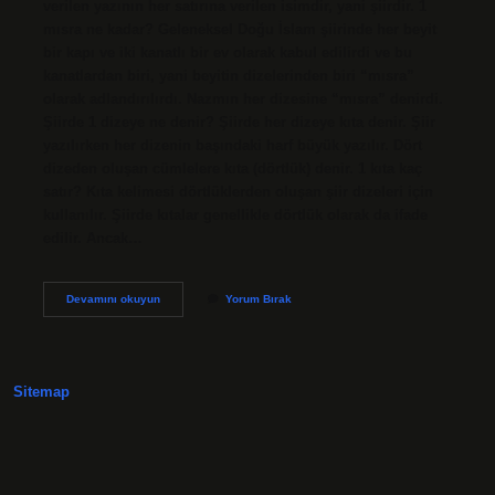
verilen yazının her satırına verilen isimdir, yani şiirdir. 1
mısra ne kadar? Geleneksel Doğu İslam şiirinde her beyit
bir kapı ve iki kanatlı bir ev olarak kabul edilirdi ve bu
kanatlardan biri, yani beyitin dizelerinden biri “mısra”
olarak adlandırılırdı. Nazmın her dizesine “mısra” denirdi.
Şiirde 1 dizeye ne denir? Şiirde her dizeye kıta denir. Şiir
yazılırken her dizenin başındaki harf büyük yazılır. Dört
dizeden oluşan cümlelere kıta (dörtlük) denir. 1 kıta kaç
satır? Kıta kelimesi dörtlüklerden oluşan şiir dizeleri için
kullanılır. Şiirde kıtalar genellikle dörtlük olarak da ifade
edilir. Ancak…
Şiirde
Devamını okuyun
Yorum Bırak
1
Satıra
Ne
Denir
Sitemap